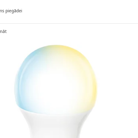
ms piegādei
ināt