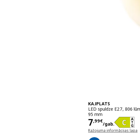
KAJPLATS
LED spuldze E27, 806 lūme
95 mm
Cena 7,99€/
7
,
99
€
/gab.
Ražojuma informācijas lapa
(atveras jaunā logā)