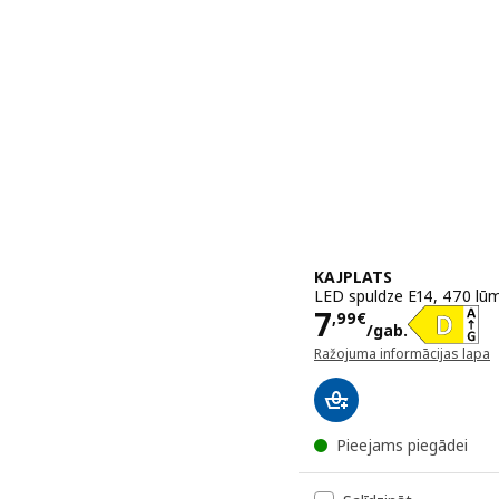
KAJPLATS
LED spuldze E14, 470 lūme
Cena 7,99€/
7
,
99
€
/gab.
Ražojuma informācijas lapa
(atveras jaunā logā)
Pieejams piegādei