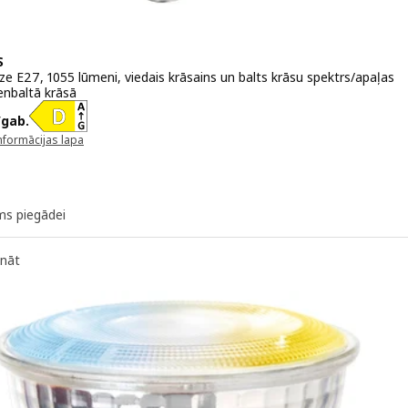
S
e E27, 1055 lūmeni, viedais krāsains un balts krāsu spektrs/apaļas
enbaltā krāsā
 12,99€/gab.
/gab.
nformācijas lapa
unā logā)
ms piegādei
ināt