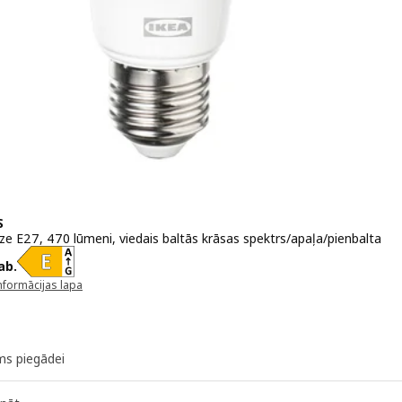
S
ze E27, 470 lūmeni, viedais baltās krāsas spektrs/apaļa/pienbalta
 4,99€/gab.
ab.
nformācijas lapa
unā logā)
ms piegādei