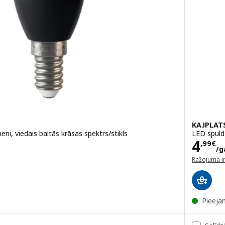
KAJPLAT
ni, viedais baltās krāsas spektrs/stikls
LED spuld
gab.
Cena
4
,
99
€
/g
Ražojuma i
(atveras ja
Pieeja