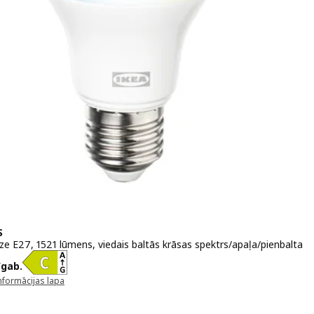
S
ze E27, 1521 lūmens, viedais baltās krāsas spektrs/apaļa/pienbalta
 12,99€/gab.
/gab.
nformācijas lapa
unā logā)