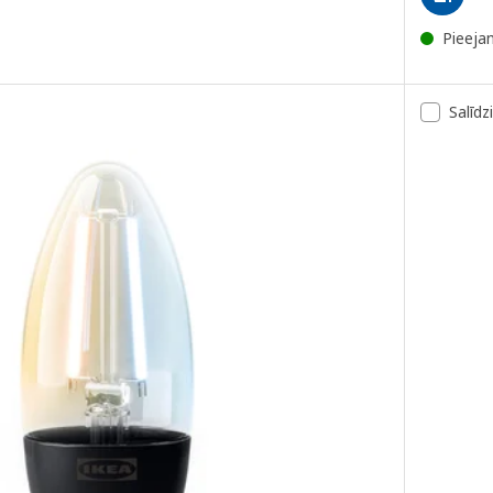
Pieeja
Salīdz