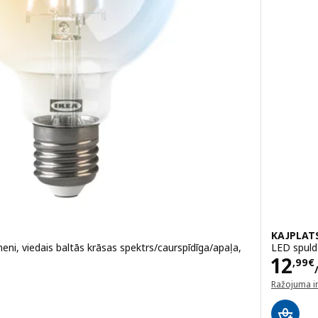
KAJPLAT
ni, viedais baltās krāsas spektrs/caurspīdīga/apaļa,
LED spuld
Cena
12
,
99
€
gab.
Ražojuma i
(atveras ja