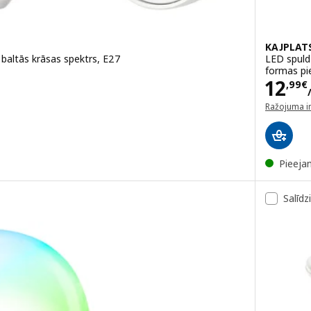
KAJPLAT
baltās krāsas spektrs, E27
LED spuldz
formas pi
Cena
12
,
99
€
Ražojuma i
(atveras ja
Pieeja
Salīdz