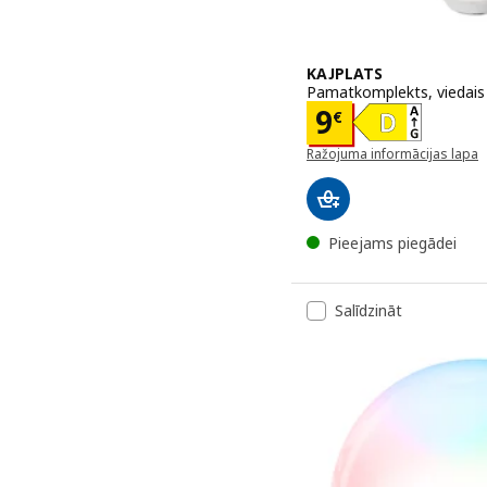
KAJPLATS
Pamatkomplekts, viedais 
Cena 9€
9
€
Ražojuma informācijas lapa
(atveras jaunā logā)
Pieejams piegādei
Salīdzināt