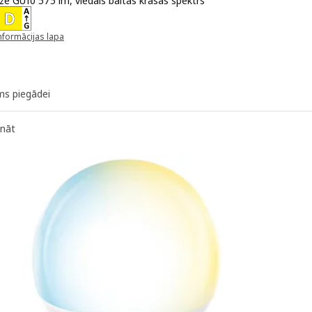
ze GU10 575 lm, viedais baltās krāsas spektrs
 7,99€
nformācijas lapa
unā logā)
ms piegādei
ināt