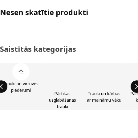
Nesen skatītie produkti
Saistītās kategorijas
Izlaist preču kategoriju sarakstu
Trauki un virtuves
piederumi
Pārtikas
Trauki un kārbas
Pār
uzglabāšanas
ar maināmu vāku
k
trauki