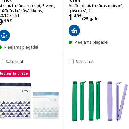
FILFISK
ISTAD
tk. aiztaisāmi maisiņi, 3 vien.,
Atkārtoti aiztaisāms maisiņš,
dažādās krāsās/silikons,
gaiši rozā, 1 l
Cena 1,49€/25 
1
.0/1.2/2.5 l
,
49
€
/25 gab.
Cena 9,99€
9
,
99
€
Pieejams piegādei
Pieejams piegādei
Salīdzināt
Salīdzināt
Iecienīta prece