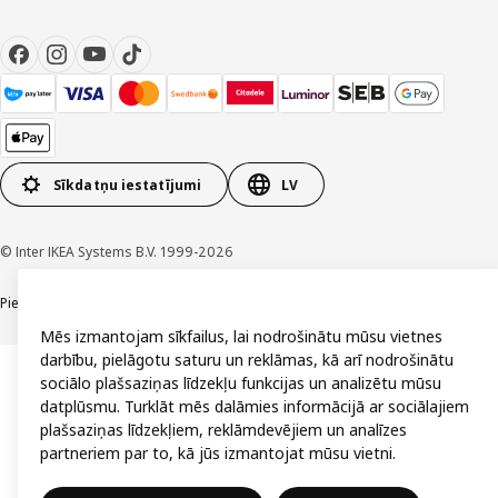
Sīkdatņu iestatījumi
LV
© Inter IKEA Systems B.V. 1999-2026
Piekļūstamība
Vispārīgi noteikumi
Privātuma un sīkdatņu politika
Kontakti
Mēs izmantojam sīkfailus, lai nodrošinātu mūsu vietnes
darbību, pielāgotu saturu un reklāmas, kā arī nodrošinātu
sociālo plašsaziņas līdzekļu funkcijas un analizētu mūsu
datplūsmu. Turklāt mēs dalāmies informācijā ar sociālajiem
plašsaziņas līdzekļiem, reklāmdevējiem un analīzes
partneriem par to, kā jūs izmantojat mūsu vietni.