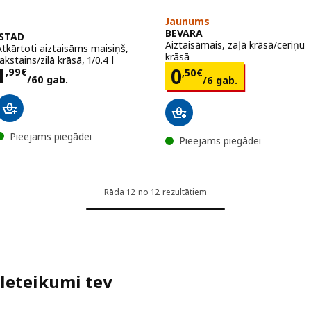
Jaunums
BEVARA
ISTAD
Aiztaisāmais, zaļā krāsā/ceriņu
Atkārtoti aiztaisāms maisiņš,
krāsā
akstains/zilā krāsā, 1/0.4 l
Cena 1,99€/60 gab.
1
Cena 0,50€/6 g
0
,
99
€
,
50
€
/60 gab.
/6 gab.
Pieejams piegādei
Pieejams piegādei
Rāda 12 no 12 rezultātiem
Ieteikumi tev