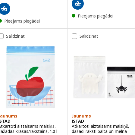
Pieejams piegādei
Pieejams piegādei
Salīdzināt
Salīdzināt
Jaunums
Jaunums
ISTAD
ISTAD
Atkārtoti aiztaisāms maisiņš,
Atkārtoti aiztaisāms maisiņš,
dažādās krāsās/rakstains, 1.0 l
dažādi raksti baltā un melnā