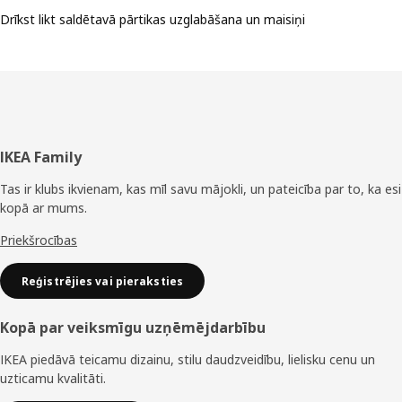
Drīkst likt saldētavā pārtikas uzglabāšana un maisiņi
Kājene
IKEA Family
Tas ir klubs ikvienam, kas mīl savu mājokli, un pateicība par to, ka esi
kopā ar mums.
Priekšrocības
Reģistrējies vai pieraksties
Kopā par veiksmīgu uzņēmējdarbību
IKEA piedāvā teicamu dizainu, stilu daudzveidību, lielisku cenu un
uzticamu kvalitāti.