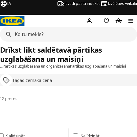
LV
Ievadi pasta indeksu
Izvēlēties veikalu
Hej!
Pierakstīties
Pirkumu saraks
Pirkumu 
Drīkst likt saldētavā pārtikas
uzglabāšana un maisiņi
…
Pārtikas uzglabāšana un organizēšana
Pārtikas uzglabāšana un maisiņi
Tagad zemāka cena
12 preces
Kārtot un filtrēt
Pāriet uz rezultātiem
Rezultātu saraksts
Salīdzināt
Salīdzināt