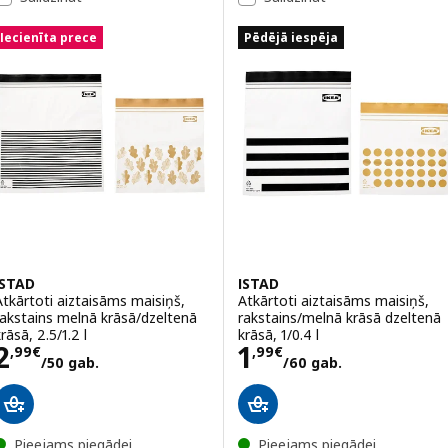
Iecienīta prece
Pēdējā iespēja
ISTAD
ISTAD
Atkārtoti aiztaisāms maisiņš,
Atkārtoti aiztaisāms maisiņš,
rakstains melnā krāsā/dzeltenā
rakstains/melnā krāsā dzeltenā
rāsā, 2.5/1.2 l
krāsā, 1/0.4 l
Cena 2,99€/50 gab.
Cena 1,99€/60 
2
1
,
99
€
,
99
€
/50 gab.
/60 gab.
Pieejams piegādei
Pieejams piegādei