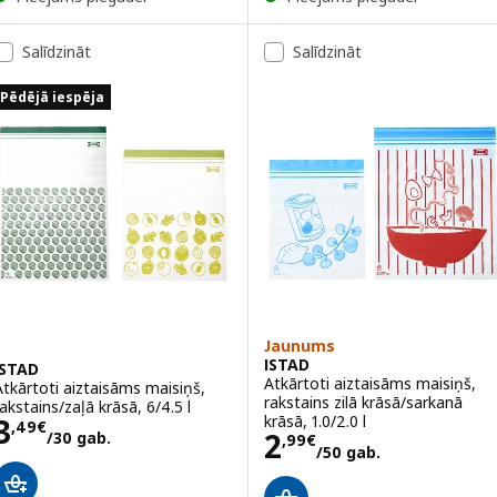
Salīdzināt
Salīdzināt
Pēdējā iespēja
Jaunums
ISTAD
ISTAD
Atkārtoti aiztaisāms maisiņš,
Atkārtoti aiztaisāms maisiņš,
rakstains zilā krāsā/sarkanā
rakstains/zaļā krāsā, 6/4.5 l
Cena 3,49€/30 gab.
krāsā, 1.0/2.0 l
3
,
49
€
Cena 2,99€/50 
2
/30 gab.
,
99
€
/50 gab.