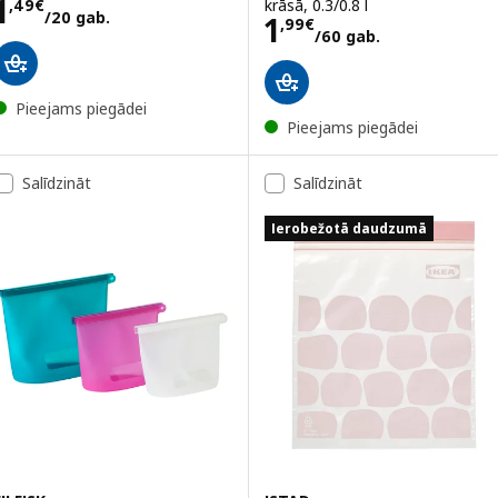
Cena 1,49€/20 gab.
1
krāsā, 0.3/0.8 l
,
49
€
/20 gab.
Cena 1,99€/60 
1
,
99
€
/60 gab.
Pieejams piegādei
Pieejams piegādei
Salīdzināt
Salīdzināt
Ierobežotā daudzumā