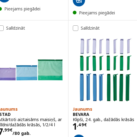
Pieejams piegādei
Pieejams piegādei
Salīdzināt
Salīdzināt
Jaunums
Jaunums
ISTAD
BEVARA
Atkārtoti aiztaisāms maisiņš, ar
Klipši, 24. gab., dažādās krāsās
Cena 1,49€
1
slīdni/dažādās krāsās, 1/2/4 l
,
49
€
Cena 7,99€/80 gab.
7
,
99
€
/80 gab.