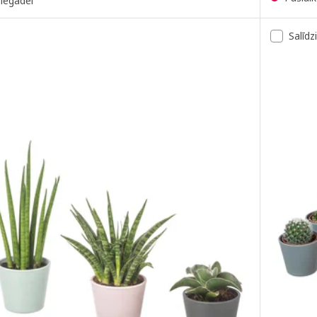
piegādei
Salīdz