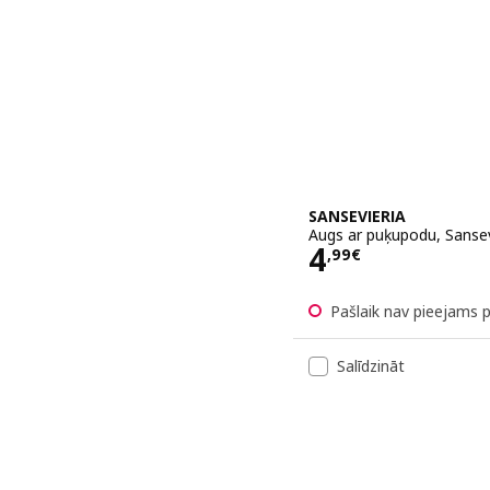
SANSEVIERIA
Augs ar puķupodu, Sanse
Cena 4,99€
4
,
99
€
Pašlaik nav pieejams 
Salīdzināt