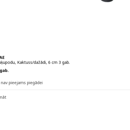
AE
uķupodu, Kaktuss/dažādi, 6 cm 3 gab.
 5,99€/3 gab.
 gab.
k nav pieejams piegādei
ināt