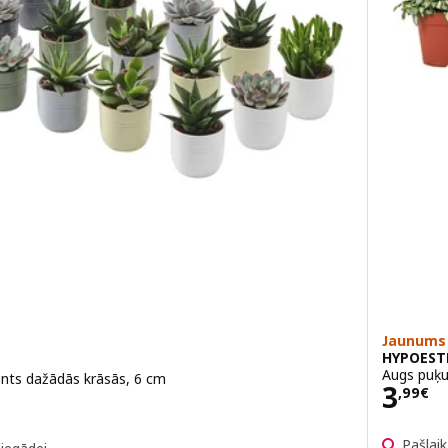
Jaunums
HYPOEST
Augs puķu
nts dažādās krāsās, 6 cm
Cena
3
,
99
€
Pašlai