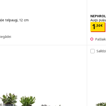
NEPHROL
ļie telpaugi, 12 cm
Augs puķu
Cena
1
,
50
€
piegādei
Pašlai
Salīdz