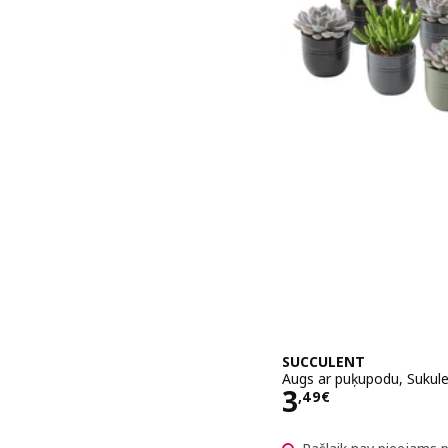
SUCCULENT
Augs ar puķupodu, Sukule
Cena 3,49€
3
,
49
€