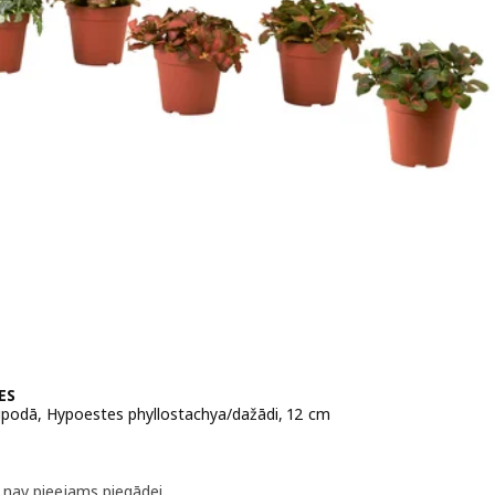
ES
podā, Hypoestes phyllostachya/dažādi, 12 cm
 3,99€
k nav pieejams piegādei