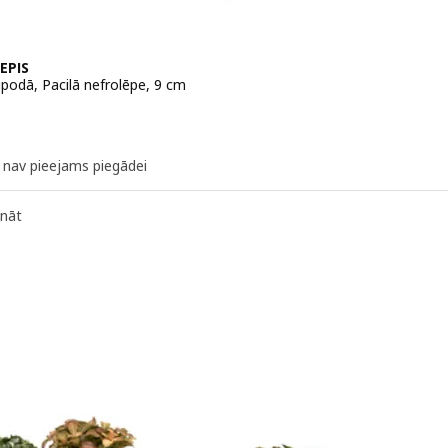
EPIS
podā, Pacilā nefrolēpe, 9 cm
 1,50€
k nav pieejams piegādei
ināt