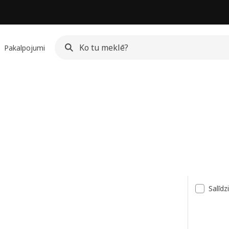
Pakalpojumi
ksts
Salīdz