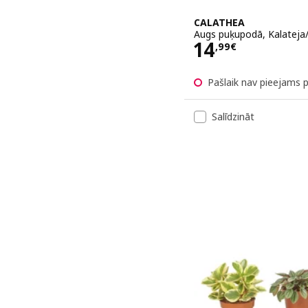
CALATHEA
Augs puķupodā, Kalateja/
Cena 14,99€
14
,
99
€
Pašlaik nav pieejams 
Salīdzināt