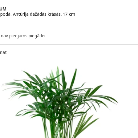
IUM
podā, Antūrija dažādās krāsās, 17 cm
 14,99€
k nav pieejams piegādei
ināt