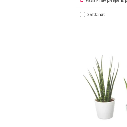
Pašlaik nav pieejams 
Salīdzināt