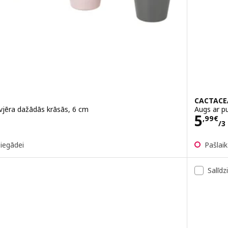
CACTACE
vjēra dažādās krāsās, 6 cm
Augs ar p
Cena
5
,
99
€
/3
piegādei
Pašlai
Salīdz