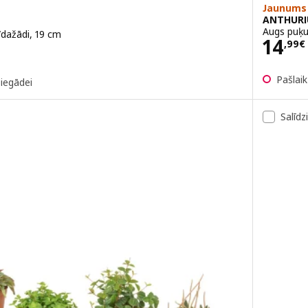
Jaunums
ANTHUR
Augs puķu
dažādi, 19 cm
Cena
14
,
99
€
Pašlai
piegādei
Salīdz