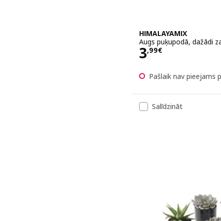
HIMALAYAMIX
Augs puķupodā, dažādi za
Cena 3,99€
3
,
99
€
Pašlaik nav pieejams 
Salīdzināt