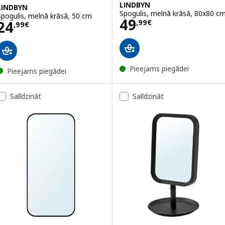
LINDBYN
LINDBYN
Spogulis, melnā krāsā, 80x80 c
Spogulis, melnā krāsā, 50 cm
Cena 49,99€
49
Cena 24,99€
24
,
99
€
,
99
€
Pieejams piegādei
Pieejams piegādei
Salīdzināt
Salīdzināt