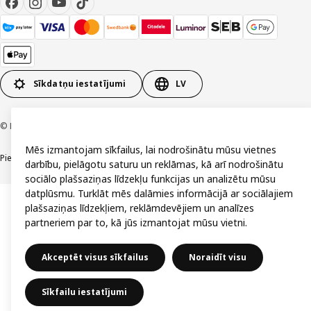
Sīkdatņu iestatījumi
LV
© Inter IKEA Systems B.V. 1999-2026
Mēs izmantojam sīkfailus, lai nodrošinātu mūsu vietnes
Piekļūstamība
Vispārīgi noteikumi
Privātuma un sīkdatņu politika
Kontakti
darbību, pielāgotu saturu un reklāmas, kā arī nodrošinātu
sociālo plašsaziņas līdzekļu funkcijas un analizētu mūsu
datplūsmu. Turklāt mēs dalāmies informācijā ar sociālajiem
plašsaziņas līdzekļiem, reklāmdevējiem un analīzes
partneriem par to, kā jūs izmantojat mūsu vietni.
Akceptēt visus sīkfailus
Noraidīt visu
Sīkfailu iestatījumi