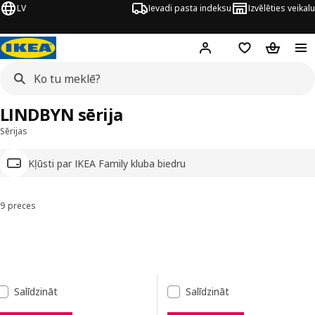
LV
Ievadi pasta indeksu
Izvēlēties veikalu
Hej!
Pierakstīties
Pirkumu saraks
Pirkumu 
LINDBYN sērija
Sērijas
Kļūsti par IKEA Family kluba biedru
9 preces
Kārtot un filtrēt
Pāriet uz rezultātiem
Rezultātu saraksts
Salīdzināt
Salīdzināt