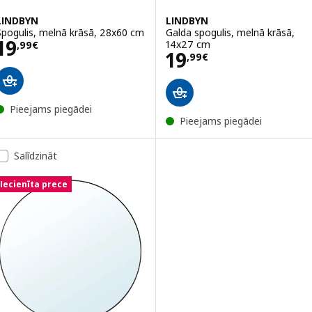
LINDBYN
LINDBYN
Spogulis, melnā krāsā, 28x60 cm
Galda spogulis, melnā krāsā,
Cena 19,99€
19
14x27 cm
,
99
€
Cena 19,99€
19
,
99
€
Pieejams piegādei
Pieejams piegādei
Salīdzināt
Iecienīta prece