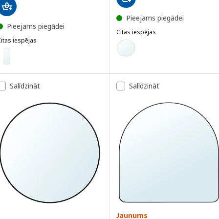
Pieejams piegādei
Pieejams piegādei
Citas iespējas
itas iespējas
LINDBYN
Variants: LINDBYN, Spogulis, ze
LINDBYN
ariants: LINDBYN, Spogulis, zelta krāsā, 60x170 cm
Variants: LINDBYN, Spogulis, ba
Salīdzināt
Salīdzināt
Jaunums