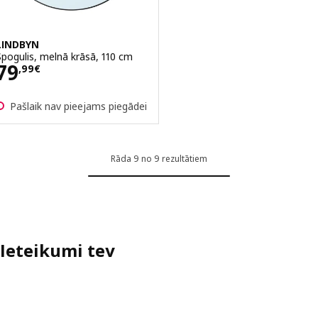
LINDBYN
Spogulis, melnā krāsā, 110 cm
Cena 79,99€
79
,
99
€
Pašlaik nav pieejams piegādei
Rāda 9 no 9 rezultātiem
Ieteikumi tev