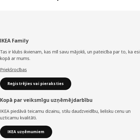
Kājene
IKEA Family
Tas ir klubs ikvienam, kas mīl savu mājokli, un pateicība par to, ka esi
kopā ar mums.
Priekšrocības
Reģistrējies vai pieraksties
Kopā par veiksmīgu uzņēmējdarbību
IKEA piedāvā teicamu dizainu, stilu daudzveidību, lielisku cenu un
uzticamu kvalitāti.
IKEA uzņēmumiem