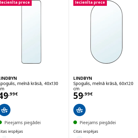
Iecienīta prece
Iecienīta prece
LINDBYN
LINDBYN
Spogulis, melnā krāsā, 40x130
Spogulis, melnā krāsā, 60x120
cm
cm
Cena 49,99€
Cena 59,99€
49
59
,
99
€
,
99
€
Pieejams piegādei
Pieejams piegādei
itas iespējas
Citas iespējas
LINDBYN
LINDBYN