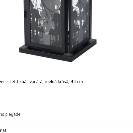
ecei liet.telpās vai ārā, melnā krāsā, 44 cm
 19,99€
ms piegādei
ināt