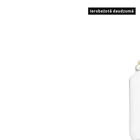
Ierobežotā daudzumā