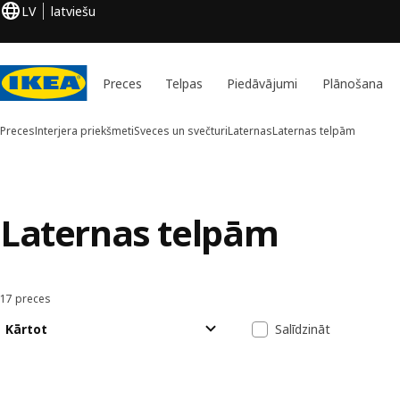
LV
latviešu
Preces
Telpas
Piedāvājumi
Plānošana
Preces
Interjera priekšmeti
Sveces un svečturi
Laternas
Laternas telpām
Laternas telpām
17 preces
Kārtot un filtrēt
Pāriet uz rezultātiem
Rezultātu sara
Kārtot
Salīdzināt