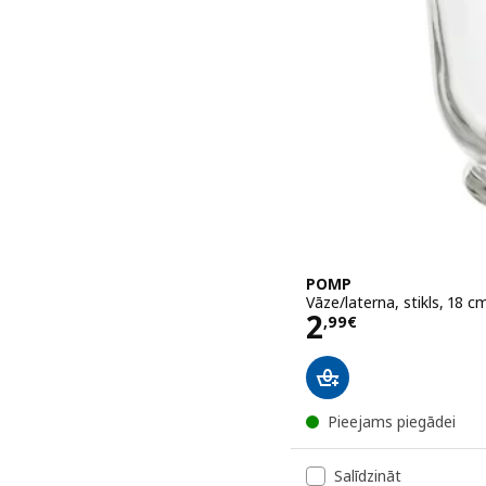
POMP
Vāze/laterna, stikls, 18 c
Cena 2,99€
2
,
99
€
Pieejams piegādei
Salīdzināt