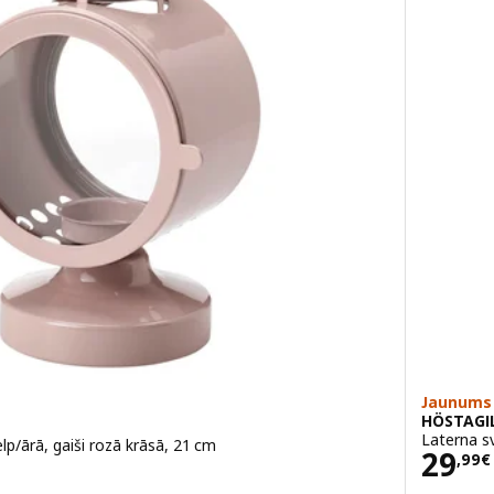
Jaunums
HÖSTAGI
Laterna sv
elp/ārā, gaiši rozā krāsā, 21 cm
Cena
29
,
99
€