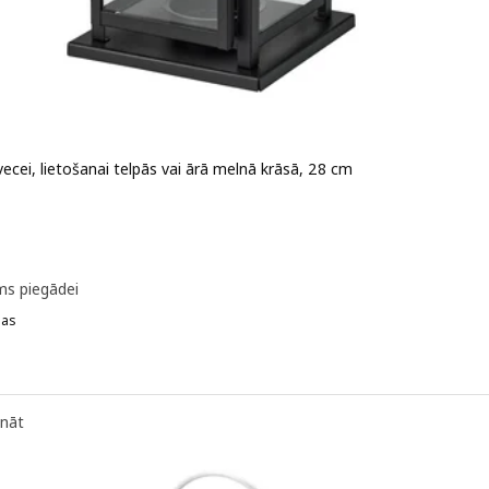
ecei, lietošanai telpās vai ārā melnā krāsā, 28 cm
 5,99€
ms piegādei
jas
BORRBY, Laterna svecei, lietošanai telpās vai ārā baltā krāsā, 28 cm
ināt