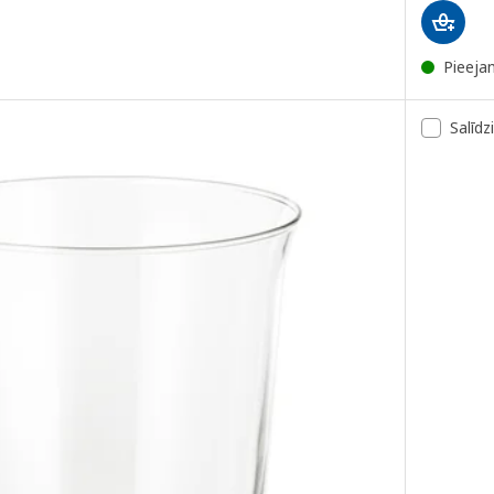
Pieeja
Salīdz