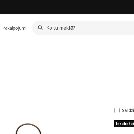
Pakalpojumi
ksts
Salīdz
Ierobežo