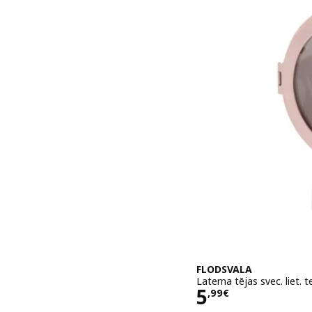
FLODSVALA
Laterna tējas svec. liet. t
Cena 5,99€
5
,
99
€