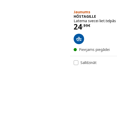
Jaunums
HÖSTAGILLE
Laterna svecei liet.telpās
Cena 24,99€
24
,
99
€
Pieejams piegādei
Salīdzināt