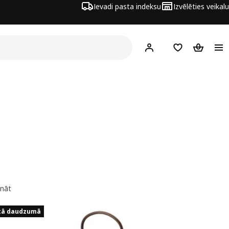
Ievadi pasta indeksu
Izvēlēties veikalu
Hej!
Pierakstīties
Pirkumu saraks
Pirkumu 
ināt
tā daudzumā