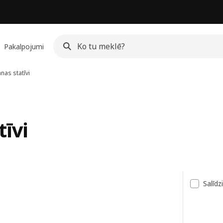
Pakalpojumi
nas statīvi
īvi
ksts
Salīdz