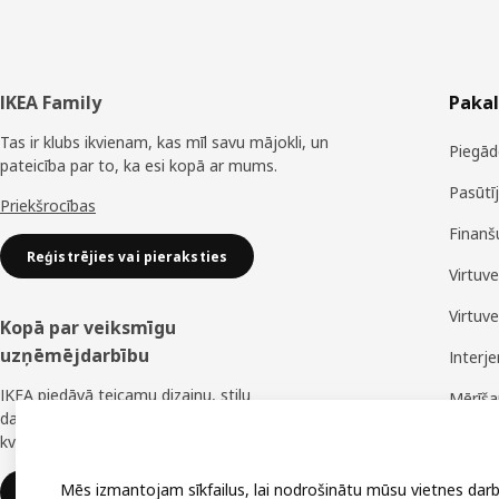
Kājene
IKEA Family
Paka
Tas ir klubs ikvienam, kas mīl savu mājokli, un
Piegād
pateicība par to, ka esi kopā ar mums.
Pasūtī
Priekšrocības
Finanš
Reģistrējies vai pieraksties
Virtuv
Virtuv
Kopā par veiksmīgu
uzņēmējdarbību
Interj
IKEA piedāvā teicamu dizainu, stilu
Mērīš
daudzveidību, lielisku cenu un uzticamu
Montā
kvalitāti.
Mēs izmantojam sīkfailus, lai nodrošinātu mūsu vietnes darb
IKEA uzņēmumiem