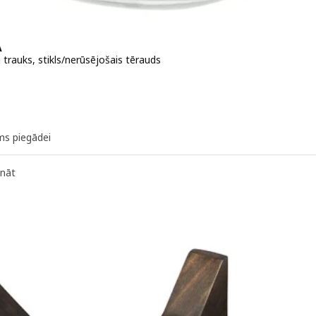
A
 trauks, stikls/nerūsējošais tērauds
 14,99€
ms piegādei
ināt