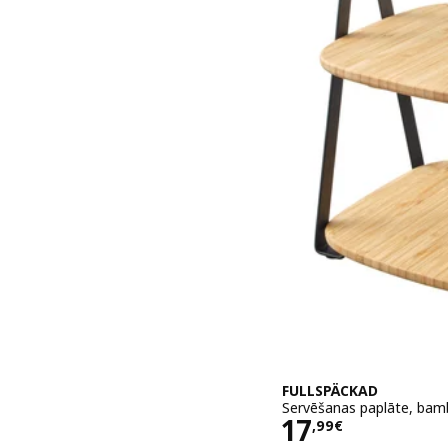
FULLSPÄCKAD
Servēšanas paplāte, bam
Cena 17,99€
17
,
99
€