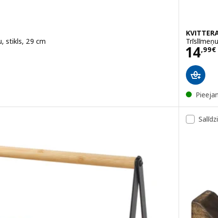
KVITTER
, stikls, 29 cm
Trīslīmeņu
Cena
14
,
99
€
Pieeja
Salīdz