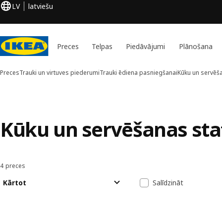
LV
latviešu
Preces
Telpas
Piedāvājumi
Plānošana
Preces
Trauki un virtuves piederumi
Trauki ēdiena pasniegšanai
Kūku un servēša
Kūku un servēšanas stat
4 preces
Kārtot un filtrēt
Pāriet uz rezultātiem
Rezultātu sara
Kārtot
Salīdzināt