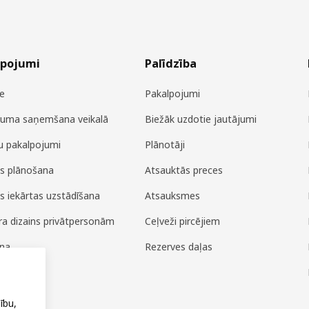
lpojumi
Palīdzība
e
Pakalpojumi
juma saņemšana veikalā
Biežāk uzdotie jautājumi
u pakalpojumi
Plānotāji
es plānošana
Atsauktās preces
es iekārtas uzstādīšana
Atsauksmes
era dizains privātpersonām
Ceļveži pircējiem
ana
Rezerves daļas
ža
ību,