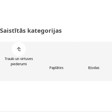
Saistītās kategorijas
Izlaist preču kategoriju sarakstu
Trauki un virtuves
piederumi
Paplātes
Bļodas