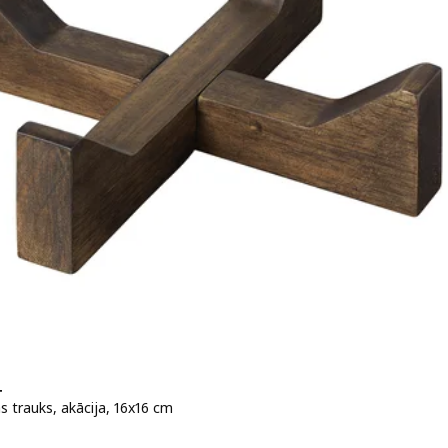
+
s trauks, akācija, 16x16 cm
 1,99€