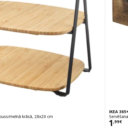
IKEA 365
buss/melnā krāsā, 28x20 cm
Servēšana
Cena
1
,
99
€