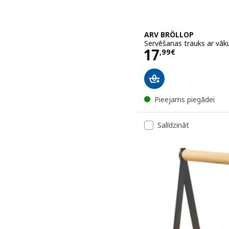
ARV BRÖLLOP
Servēšanas trauks ar vāku
Cena 17,99€
17
,
99
€
Pieejams piegādei
Salīdzināt