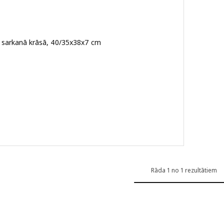
ši sarkanā krāsā, 40/35x38x7 cm
etas paliktnis, gaišā smilškrāsā, 40/35x38x7 cm
etas paliktnis, pelēkā krāsā, 40/35x38x7 cm
etas paliktnis, smilškrāsā, 40/35x38x7 cm
Rāda 1 no 1 rezultātiem
etas paliktnis, zaļā krāsā, 40/35x38x7 cm