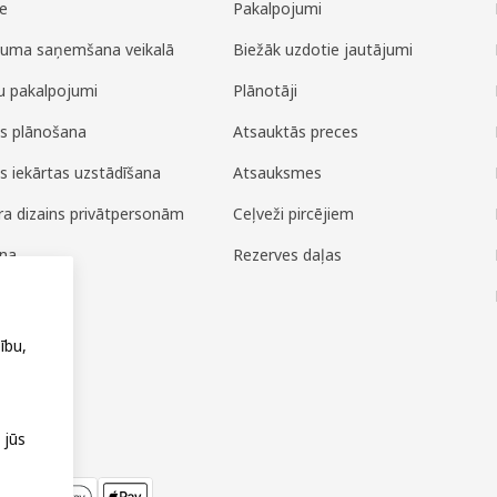
e
Pakalpojumi
juma saņemšana veikalā
Biežāk uzdotie jautājumi
u pakalpojumi
Plānotāji
es plānošana
Atsauktās preces
es iekārtas uzstādīšana
Atsauksmes
era dizains privātpersonām
Ceļveži pircējiem
ana
Rezerves daļas
ža
ību,
 jūs