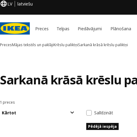
LV
latviešu
Preces
Telpas
Piedāvājumi
Plānošana
Preces
Mājas tekstils un paklāji
Krēslu paliktņi
Sarkanā krāsā krēslu paliktņi
Sarkanā krāsā krēslu pa
1 preces
Kārtot un filtrēt
Pāriet uz rezultātiem
Rezultātu sara
Kārtot
Salīdzināt
Pēdējā iespēja