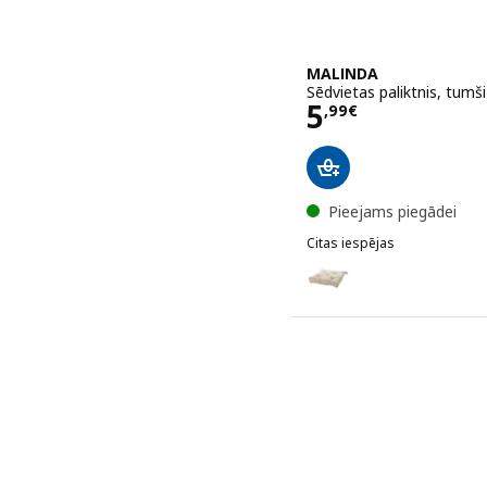
MALINDA
Sēdvietas paliktnis, tum
Cena 5,99€
5
,
99
€
Pieejams piegādei
Citas iespējas
MALINDA
Variants: MALINDA, Sēdvi
Variants: MALINDA, Sēdvi
Variants: MALINDA, Sēdvi
Variants: MALINDA, Sēdvi