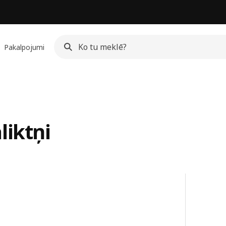
Pakalpojumi
liktņi
ksts