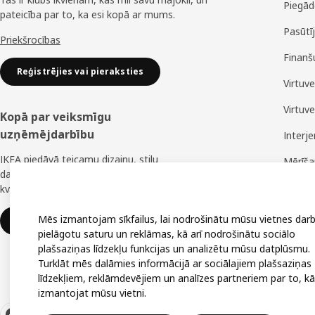
Piegād
pateicība par to, ka esi kopā ar mums.
Pasūtī
Priekšrocības
Finanš
Reģistrējies vai pieraksties
Virtuv
Virtuv
Kopā par veiksmīgu
uzņēmējdarbību
Interj
IKEA piedāvā teicamu dizainu, stilu
Mērīš
daudzveidību, lielisku cenu un uzticamu
Montā
kvalitāti.
Mēs izmantojam sīkfailus, lai nodrošinātu mūsu vietnes darb
IKEA uzņēmumiem
pielāgotu saturu un reklāmas, kā arī nodrošinātu sociālo
plašsaziņas līdzekļu funkcijas un analizētu mūsu datplūsmu.
Turklāt mēs dalāmies informācijā ar sociālajiem plašsaziņas
līdzekļiem, reklāmdevējiem un analīzes partneriem par to, kā
izmantojat mūsu vietni.