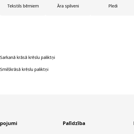
Tekstils bērniem
Āra spilveni
Pledi
Sarkanā krāsā krēslu paliktņi
Smilškrāsā krēslu paliktņi
lpojumi
Palīdzība