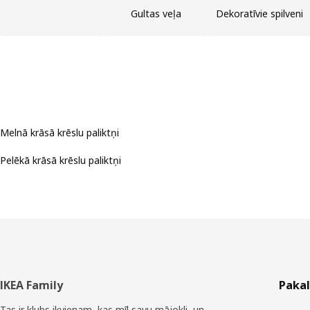
Gultas veļa
Dekoratīvie spilveni
Melnā krāsā krēslu paliktņi
Pelēkā krāsā krēslu paliktņi
Kājene
IKEA Family
Paka
Tas ir klubs ikvienam, kas mīl savu mājokli, un