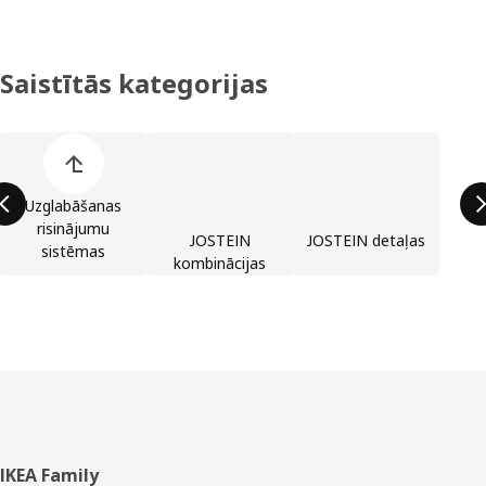
Saistītās kategorijas
Izlaist preču kategoriju sarakstu
Uzglabāšanas
risinājumu
JOSTEIN
JOSTEIN detaļas
sistēmas
kombinācijas
Kājene
IKEA Family