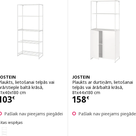
JOSTEIN
JOSTEIN
Plaukts, lietošanai telpās vai
Plaukts ar durtiņām, lietošanai
ārā/stieple baltā krāsā,
telpās vai ārā/baltā krāsā,
81x40x180 cm
81x44x180 cm
Cena 103€
Cena 158€
103
158
€
€
Pašlaik nav pieejams piegādei
Pašlaik nav pieejams piegāde
itas iespējas
OSTEIN
ariants: JOSTEIN, Plaukts, lietošanai telpās vai ārā/metāls baltā krā