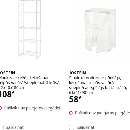
JOSTEIN
JOSTEIN
Plaukts ar režģi, lietošanai
Plauktu modulis ar pārklāju,
telpās vai ārā/stieple baltā krāsā,
lietošanai telpās vai ārā
62x40x180 cm
stieple/caurspīdīgs baltā krāsā,
Cena 108€
108
61x41x90 cm
€
Cena 58€
58
€
Pašlaik nav pieejams piegādei
Pašlaik nav pieejams piegāde
Salīdzināt
Salīdzināt