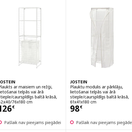
JOSTEIN
JOSTEIN
Plaukts ar maisiem un režģi,
Plauktu modulis ar pārklāju,
lietošanai telpās vai ārā
lietošanai telpās vai ārā
stieple/caurspīdīgs baltā krāsā,
stieple/caurspīdīgs baltā krāsā,
62x40/76x180 cm
61x41x180 cm
Cena 126€
Cena 98€
126
98
€
€
Pašlaik nav pieejams piegādei
Pašlaik nav pieejams piegāde