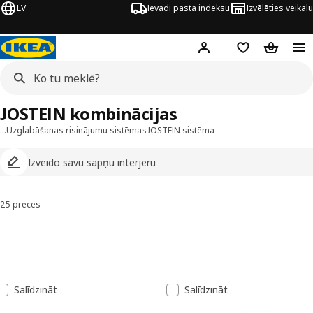
LV
Ievadi pasta indeksu
Izvēlēties veikalu
Hej!
Pierakstīties
Pirkumu saraks
Pirkumu 
JOSTEIN kombinācijas
…
Uzglabāšanas risinājumu sistēmas
JOSTEIN sistēma
Izveido savu sapņu interjeru
25 preces
Kārtot un filtrēt
Pāriet uz rezultātiem
Rezultātu saraksts
Salīdzināt
Salīdzināt