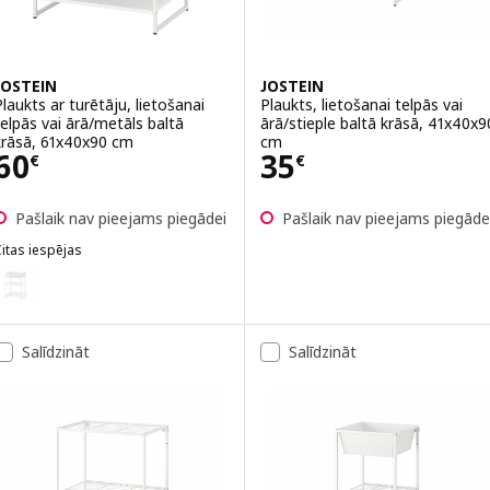
JOSTEIN
JOSTEIN
Plaukts ar turētāju, lietošanai
Plaukts, lietošanai telpās vai
telpās vai ārā/metāls baltā
ārā/stieple baltā krāsā, 41x40x9
krāsā, 61x40x90 cm
cm
Cena 60€
Cena 35€
60
35
€
€
Pašlaik nav pieejams piegādei
Pašlaik nav pieejams piegāde
itas iespējas
OSTEIN
ariants: JOSTEIN, Plaukts ar turētāju, lietošanai telpās vai ārā/stiep
Salīdzināt
Salīdzināt