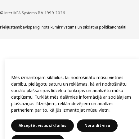
© Inter IKEA Systems B.V. 1999-2026
Piekļūstamība
Vispārīgi noteikumi
Privātuma un sīkdatņu politika
Kontakti
Mēs izmantojam sīkfailus, lai nodrošinātu mūsu vietnes
darbību, pielāgotu saturu un reklāmas, kā arī nodrošinātu
sociālo plašsaziņas līdzekļu funkcijas un analizētu mūsu
datplūsmu. Turklāt mēs dalāmies informācijā ar sociālajiem
plašsaziņas līdzekļiem, reklāmdevējiem un analīzes
partneriem par to, kā jūs izmantojat mūsu vietni.
Akceptēt visus sīkfailus
Noraidīt visu