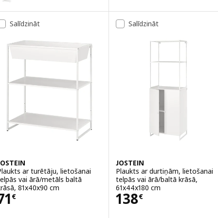
Salīdzināt
Salīdzināt
JOSTEIN
JOSTEIN
Plaukts ar turētāju, lietošanai
Plaukts ar durtiņām, lietošanai
telpās vai ārā/metāls baltā
telpās vai ārā/baltā krāsā,
krāsā, 81x40x90 cm
61x44x180 cm
Cena 71€
Cena 138€
71
138
€
€