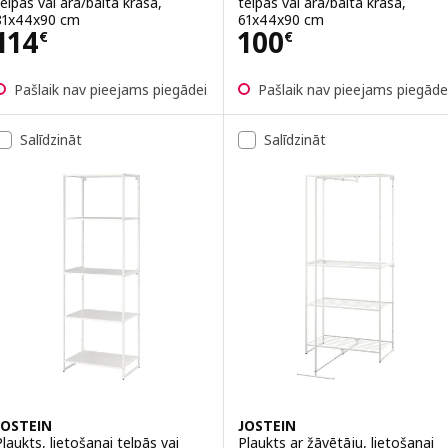
telpās vai ārā/baltā krāsā,
telpās vai ārā/baltā krāsā,
81x44x90 cm
61x44x90 cm
Cena 114€
Cena 100€
114
100
€
€
Pašlaik nav pieejams piegādei
Pašlaik nav pieejams piegāde
Salīdzināt
Salīdzināt
JOSTEIN
JOSTEIN
Plaukts, lietošanai telpās vai
Plaukts ar žāvētāju, lietošanai