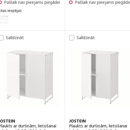
Pašlaik nav pieejams piegādei
Pašlaik nav pieejams piegāde
itas iespējas
OSTEIN
ariants: JOSTEIN, Plaukts ar turētāju, lietošanai telpās vai ārā/stiep
Salīdzināt
Salīdzināt
JOSTEIN
JOSTEIN
Plaukts ar durtiņām, lietošanai
Plaukts ar durtiņām, lietošanai