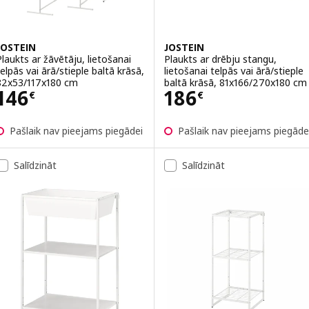
JOSTEIN
JOSTEIN
Plaukts ar žāvētāju, lietošanai
Plaukts ar drēbju stangu,
telpās vai ārā/stieple baltā krāsā,
lietošanai telpās vai ārā/stieple
82x53/117x180 cm
baltā krāsā, 81x166/270x180 cm
Cena 146€
Cena 186€
146
186
€
€
Pašlaik nav pieejams piegādei
Pašlaik nav pieejams piegāde
Salīdzināt
Salīdzināt