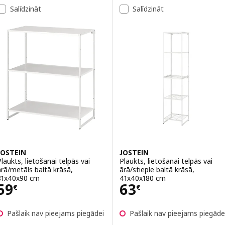
Salīdzināt
Salīdzināt
JOSTEIN
JOSTEIN
Plaukts, lietošanai telpās vai
Plaukts, lietošanai telpās vai
ārā/metāls baltā krāsā,
ārā/stieple baltā krāsā,
81x40x90 cm
41x40x180 cm
Cena 59€
Cena 63€
59
63
€
€
Pašlaik nav pieejams piegādei
Pašlaik nav pieejams piegāde