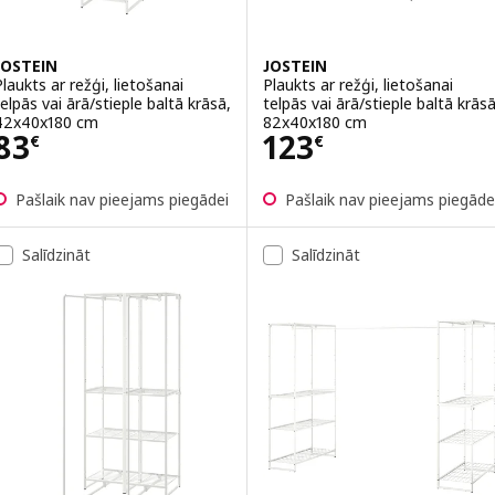
JOSTEIN
JOSTEIN
Plaukts ar režģi, lietošanai
Plaukts ar režģi, lietošanai
telpās vai ārā/stieple baltā krāsā,
telpās vai ārā/stieple baltā krāsā
42x40x180 cm
82x40x180 cm
Cena 83€
Cena 123€
83
123
€
€
Pašlaik nav pieejams piegādei
Pašlaik nav pieejams piegāde
Salīdzināt
Salīdzināt