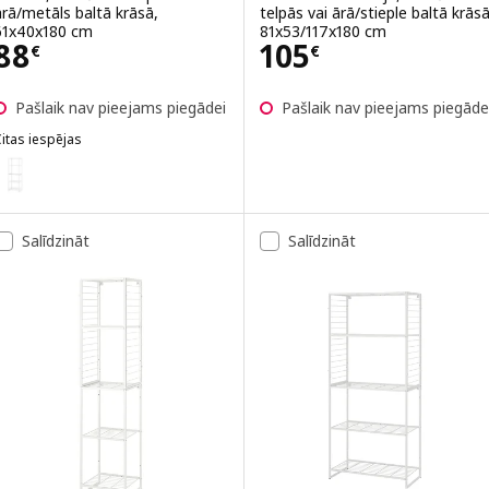
ārā/metāls baltā krāsā,
telpās vai ārā/stieple baltā krāsā
61x40x180 cm
81x53/117x180 cm
Cena 88€
Cena 105€
88
105
€
€
Pašlaik nav pieejams piegādei
Pašlaik nav pieejams piegāde
itas iespējas
OSTEIN
ariants: JOSTEIN, Plaukts, lietošanai telpās vai ārā/stieple baltā krā
Salīdzināt
Salīdzināt