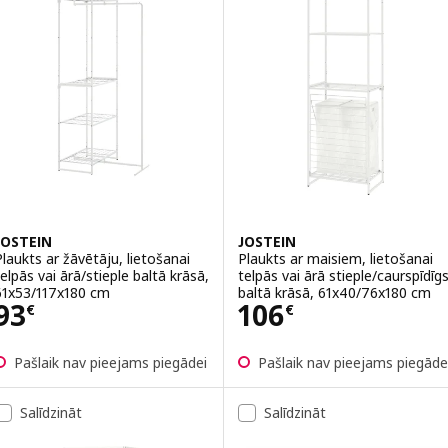
JOSTEIN
JOSTEIN
Plaukts ar žāvētāju, lietošanai
Plaukts ar maisiem, lietošanai
telpās vai ārā/stieple baltā krāsā,
telpās vai ārā stieple/caurspīdīg
61x53/117x180 cm
baltā krāsā, 61x40/76x180 cm
Cena 93€
Cena 106€
93
106
€
€
Pašlaik nav pieejams piegādei
Pašlaik nav pieejams piegāde
Salīdzināt
Salīdzināt