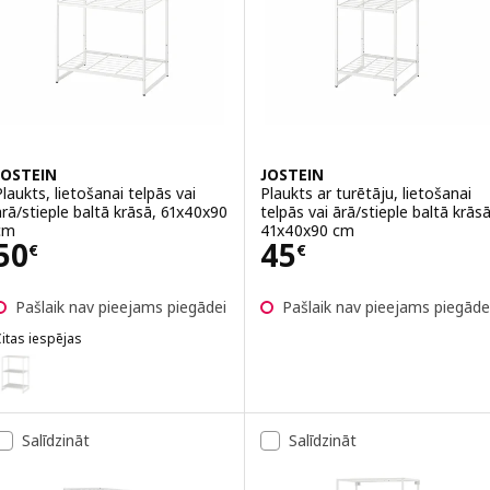
JOSTEIN
JOSTEIN
Plaukts, lietošanai telpās vai
Plaukts ar turētāju, lietošanai
ārā/stieple baltā krāsā, 61x40x90
telpās vai ārā/stieple baltā krāsā
cm
41x40x90 cm
Cena 50€
Cena 45€
50
45
€
€
Pašlaik nav pieejams piegādei
Pašlaik nav pieejams piegāde
itas iespējas
OSTEIN
ariants: JOSTEIN, Plaukts, lietošanai telpās vai ārā/metāls baltā kr
Salīdzināt
Salīdzināt