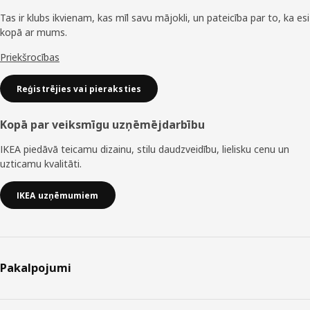
Tas ir klubs ikvienam, kas mīl savu mājokli, un pateicība par to, ka esi
kopā ar mums.
Priekšrocības
Reģistrējies vai pieraksties
Kopā par veiksmīgu uzņēmējdarbību
IKEA piedāvā teicamu dizainu, stilu daudzveidību, lielisku cenu un
uzticamu kvalitāti.
IKEA uzņēmumiem
Pakalpojumi