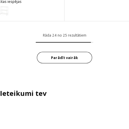
itas iespējas
OSTEIN
ariants: JOSTEIN, Plaukts, lietošanai telpās vai ārā/stieple baltā krā
Rāda 24 no 25 rezultātiem
Parādīt vairāk
Ieteikumi tev