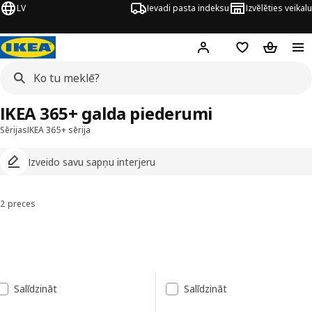
LV
Ievadi pasta indeksu
Izvēlēties veikalu
Hej!
Pierakstīties
Pirkumu saraks
Pirkumu 
IKEA 365+ galda piederumi
Sērijas
IKEA 365+ sērija
Izveido savu sapņu interjeru
2 preces
Kārtot un filtrēt
Pāriet uz rezultātiem
Rezultātu saraksts
Salīdzināt
Salīdzināt