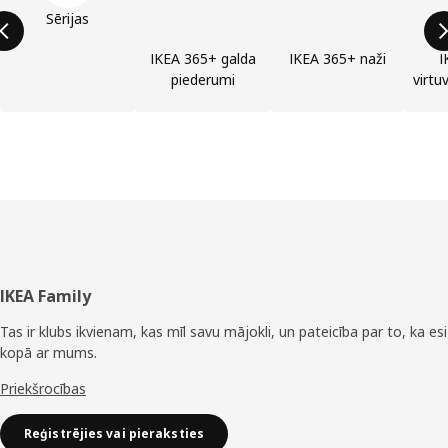
Sērijas
IKEA 365+ galda
IKEA 365+ naži
I
piederumi
virtu
Kājene
IKEA Family
Tas ir klubs ikvienam, kas mīl savu mājokli, un pateicība par to, ka esi
kopā ar mums.
Priekšrocības
Reģistrējies vai pieraksties