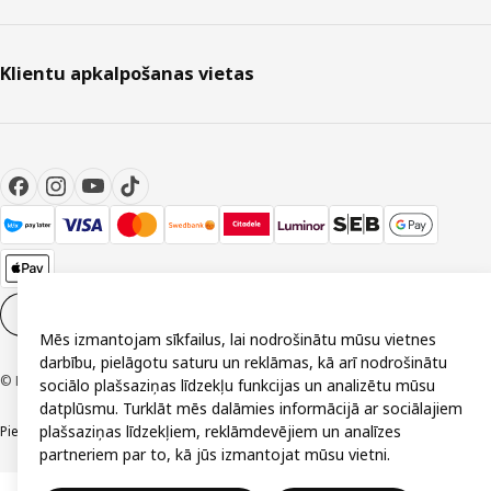
Klientu apkalpošanas vietas
Sīkdatņu iestatījumi
LV
Mēs izmantojam sīkfailus, lai nodrošinātu mūsu vietnes
darbību, pielāgotu saturu un reklāmas, kā arī nodrošinātu
© Inter IKEA Systems B.V. 1999-2026
sociālo plašsaziņas līdzekļu funkcijas un analizētu mūsu
datplūsmu. Turklāt mēs dalāmies informācijā ar sociālajiem
plašsaziņas līdzekļiem, reklāmdevējiem un analīzes
Piekļūstamība
Vispārīgi noteikumi
Privātuma un sīkdatņu politika
Kontakti
partneriem par to, kā jūs izmantojat mūsu vietni.