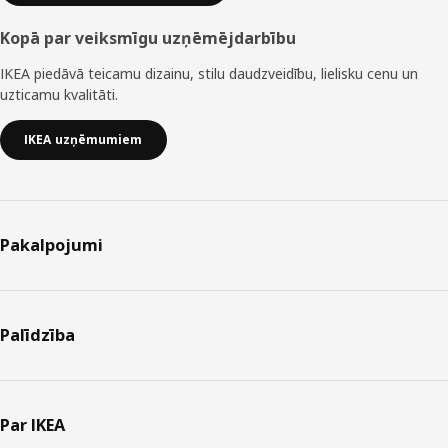
Kopā par veiksmīgu uzņēmējdarbību
IKEA piedāvā teicamu dizainu, stilu daudzveidību, lielisku cenu un
uzticamu kvalitāti.
IKEA uzņēmumiem
Pakalpojumi
Palīdzība
Par IKEA