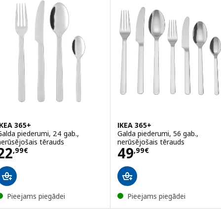
IKEA 365+
IKEA 365+
Galda piederumi, 24 gab.,
Galda piederumi, 56 gab.,
nerūsējošais tērauds
nerūsējošais tērauds
Cena 22,99€
Cena 49,99€
22
49
,
99
€
,
99
€
Pieejams piegādei
Pieejams piegādei