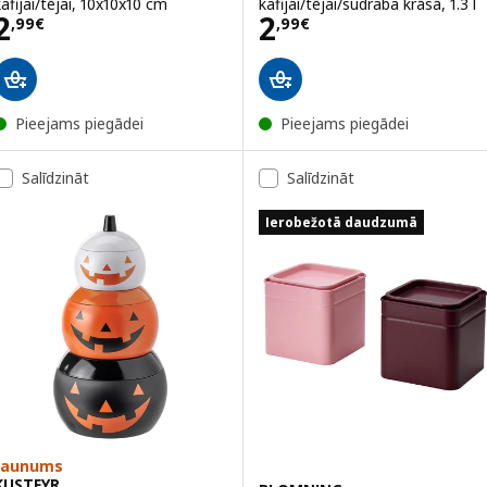
kafijai/tējai, 10x10x10 cm
kafijai/tējai/sudraba krāsā, 1.3 l
Cena 2,99€
Cena 2,99€
2
2
,
99
€
,
99
€
Pieejams piegādei
Pieejams piegādei
Salīdzināt
Salīdzināt
Ierobežotā daudzumā
Jaunums
KUSTFYR