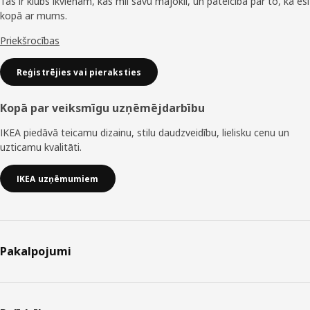
Tas ir klubs ikvienam, kas mīl savu mājokli, un pateicība par to, ka esi
kopā ar mums.
Priekšrocības
Reģistrējies vai pieraksties
Kopā par veiksmīgu uzņēmējdarbību
IKEA piedāvā teicamu dizainu, stilu daudzveidību, lielisku cenu un
uzticamu kvalitāti.
IKEA uzņēmumiem
Pakalpojumi