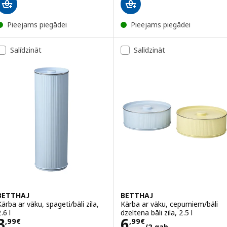
Pieejams piegādei
Pieejams piegādei
Salīdzināt
Salīdzināt
BETTHAJ
BETTHAJ
Kārba ar vāku, spageti/bāli zila,
Kārba ar vāku, cepumiem/bāli
.6 l
dzeltena bāli zila, 2.5 l
Cena 3,99€
Cena 6,99€/2 g
3
6
,
99
€
,
99
€
/2 gab.