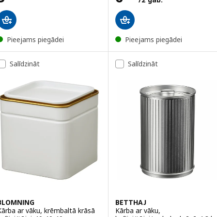
Pieejams piegādei
Pieejams piegādei
Salīdzināt
Salīdzināt
BLOMNING
BETTHAJ
Kārba ar vāku, krēmbaltā krāsā
Kārba ar vāku,