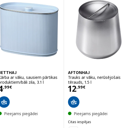
BETTHAJ
AFTONHAJ
Kārba ar vāku, sausiem pārtikas
Trauks ar vāku, nerūsējošais
roduktiem/bāli zila, 3.1 l
tērauds, 1.5 l
Cena 4,99€
Cena 12,99€
4
12
,
99
€
,
99
€
Pieejams piegādei
Pieejams piegādei
Citas iespējas
AFTONHAJ