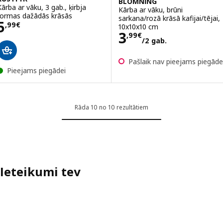
BLOMNING
Kārba ar vāku, 3 gab., ķirbja
Kārba ar vāku, brūni
formas dažādās krāsās
sarkana/rozā krāsā kafijai/tējai,
Cena 5,99€
5
,
99
€
10x10x10 cm
Cena 3,99€/2 g
3
,
99
€
/2 gab.
Pašlaik nav pieejams piegāde
Pieejams piegādei
Rāda 10 no 10 rezultātiem
Ieteikumi tev