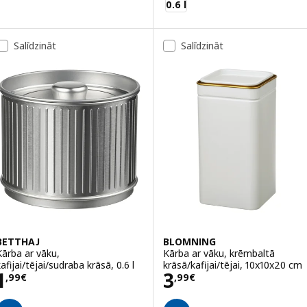
0.6 l
Salīdzināt
Salīdzināt
BETTHAJ
BLOMNING
Kārba ar vāku,
Kārba ar vāku, krēmbaltā
afijai/tējai/sudraba krāsā, 0.6 l
krāsā/kafijai/tējai, 10x10x20 cm
Cena 1,99€
Cena 3,99€
1
3
,
99
€
,
99
€