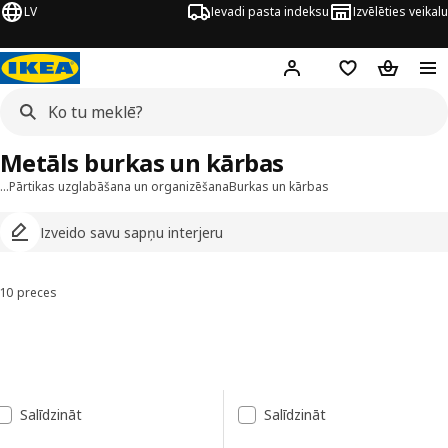
LV
Ievadi pasta indeksu
Izvēlēties veikalu
Hej!
Pierakstīties
Pirkumu saraks
Pirkumu 
Metāls burkas un kārbas
…
Pārtikas uzglabāšana un organizēšana
Burkas un kārbas
Izveido savu sapņu interjeru
10 preces
Kārtot un filtrēt
Pāriet uz rezultātiem
Rezultātu saraksts
Salīdzināt
Salīdzināt