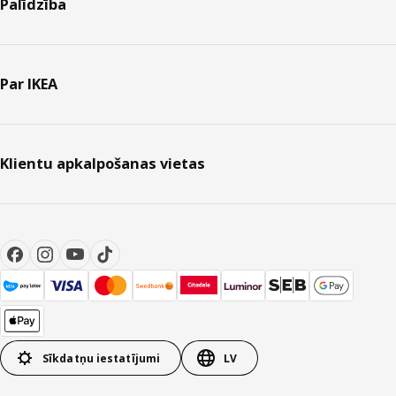
Palīdzība
Par IKEA
Klientu apkalpošanas vietas
Sīkdatņu iestatījumi
LV