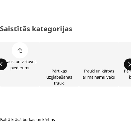
Saistītās kategorijas
Izlaist preču kategoriju sarakstu
Trauki un virtuves
piederumi
Pārtikas
Trauki un kārbas
Pār
uzglabāšanas
ar maināmu vāku
k
trauki
Baltā krāsā burkas un kārbas