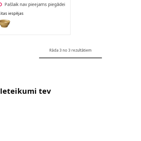
Pašlaik nav pieejams piegādei
itas iespējas
SANDSKÄDDA
Variants: SANDSKÄDDA, Bļodiņa, dzeltenā krāsā, 14 cm
Rāda 3 no 3 rezultātiem
Ieteikumi tev