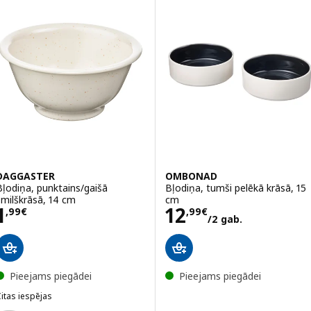
DAGGASTER
OMBONAD
Bļodiņa, punktains/gaišā
Bļodiņa, tumši pelēkā krāsā, 15
smilškrāsā, 14 cm
cm
Cena 1,99€
Cena 12,99€/2 
1
12
,
99
€
,
99
€
/2 gab.
Pieejams piegādei
Pieejams piegādei
itas iespējas
DAGGASTER