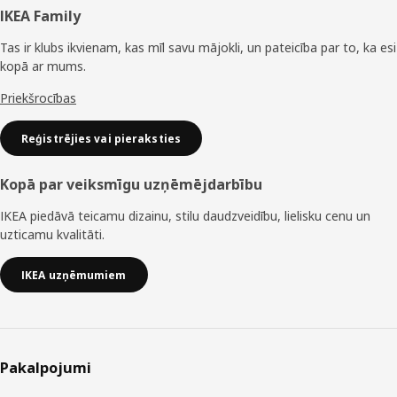
Kājene
IKEA Family
Tas ir klubs ikvienam, kas mīl savu mājokli, un pateicība par to, ka esi
kopā ar mums.
Priekšrocības
Reģistrējies vai pieraksties
Kopā par veiksmīgu uzņēmējdarbību
IKEA piedāvā teicamu dizainu, stilu daudzveidību, lielisku cenu un
uzticamu kvalitāti.
IKEA uzņēmumiem
Pakalpojumi