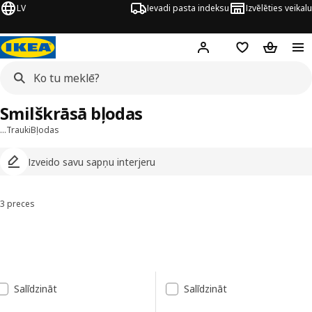
LV
Ievadi pasta indeksu
Izvēlēties veikalu
Hej!
Pierakstīties
Pirkumu saraks
Pirkumu 
Smilškrāsā bļodas
…
Trauki
Bļodas
Izveido savu sapņu interjeru
3 preces
Kārtot un filtrēt
Pāriet uz rezultātiem
Rezultātu saraksts
Salīdzināt
Salīdzināt