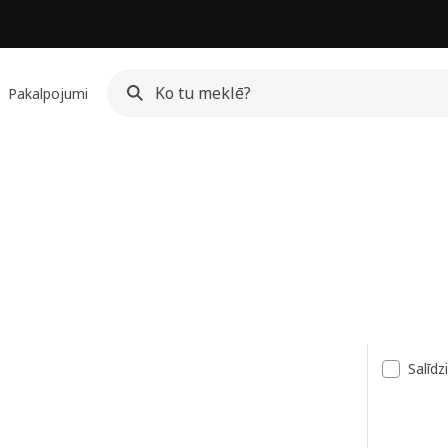
Pakalpojumi
ksts
Salīdz