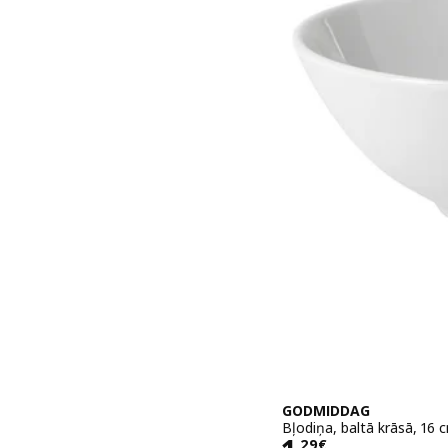
GODMIDDAG
Bļodiņa, baltā krāsā, 16 
,
29
€