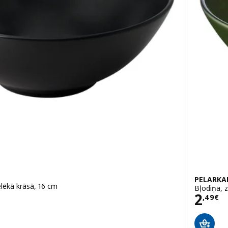
PELARKA
lēkā krāsā, 16 cm
Bļodiņa, z
Cena
2
,
49
€