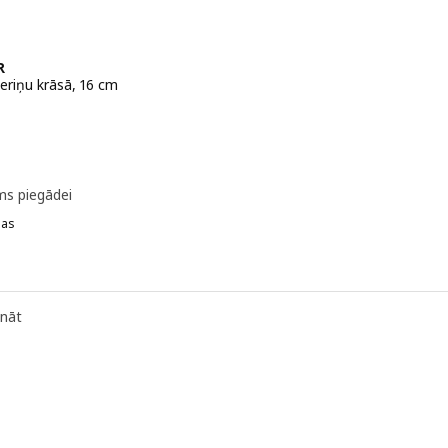
R
eriņu krāsā, 16 cm
 1,99€
ms piegādei
jas
FÄRGKLAR, Bļodiņa, gaiši zilā krāsā, 16 cm
FÄRGKLAR, Bļodiņa, gaiši rozā, 16 cm
ināt