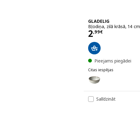
GLADELIG
Bļodiņa, zilā krāsā, 14 cm
Cena 2,99€
2
,
99
€
Pieejams piegādei
Citas iespējas
GLADELIG
Variants: GLADELIG, Bļod
Variants: GLADELIG, Bļod
Salīdzināt