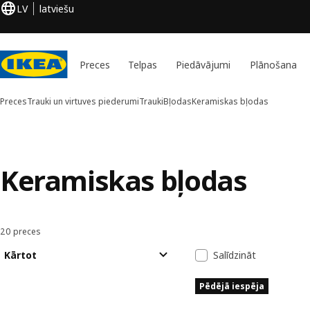
LV
latviešu
Preces
Telpas
Piedāvājumi
Plānošana
Preces
Trauki un virtuves piederumi
Trauki
Bļodas
Keramiskas bļodas
Keramiskas bļodas
20 preces
Kārtot un filtrēt
Pāriet uz rezultātiem
Rezultātu sara
Kārtot
Salīdzināt
Pēdējā iespēja