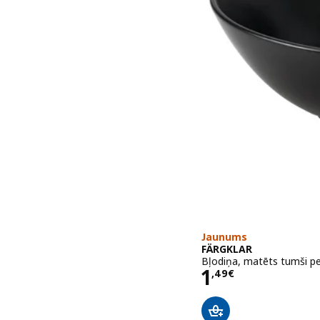
Jaunums
FÄRGKLAR
Bļodiņa, matēts tumši pe
Cena 1,49€
1
,
49
€