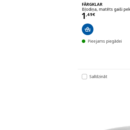
FÄRGKLAR
Bļodiņa, matēts gaiši pel
Cena 1,49€
1
,
49
€
Pieejams piegādei
Salīdzināt