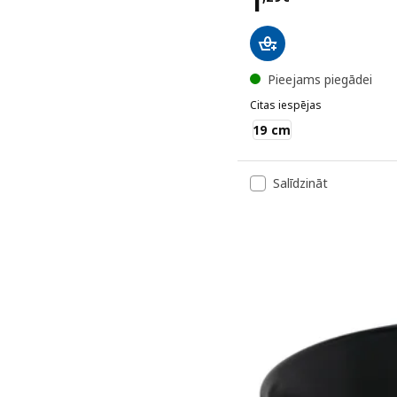
Cena 1,29€
1
Pieejams piegādei
Citas iespējas
GODMIDDAG
19 cm
Salīdzināt