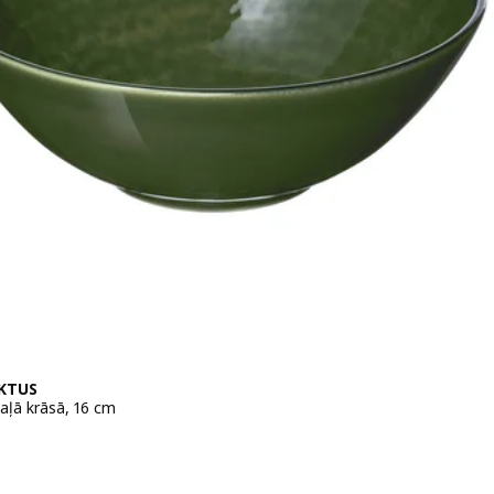
KTUS
aļā krāsā, 16 cm
 2,49€