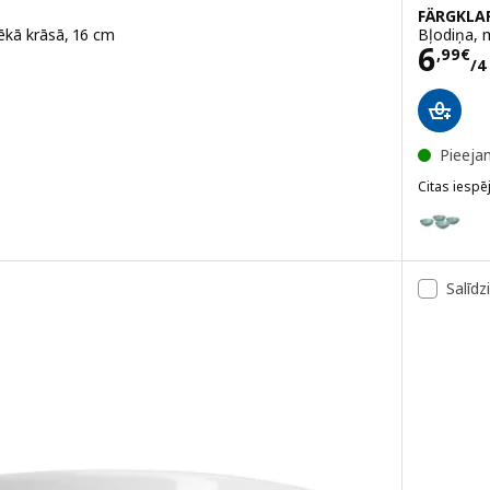
FÄRGKLA
ēkā krāsā, 16 cm
Bļodiņa, 
Cena
6
,
99
€
/4
Pieeja
Citas iespē
FÄRGKLAR
Variants: 
Salīdz