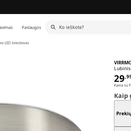
avimas
Paslaugos
is LED šviestuvas
VIRRM
Lubinis
Kai
29
,
9
Kaina su 
Kaip 
Preki