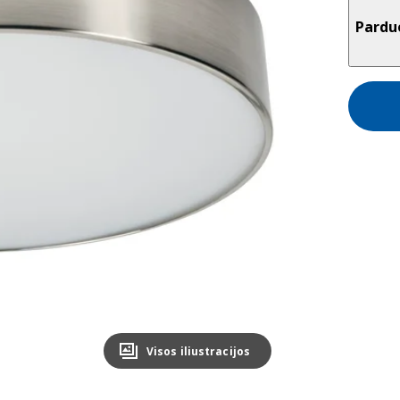
Pardu
Visos iliustracijos