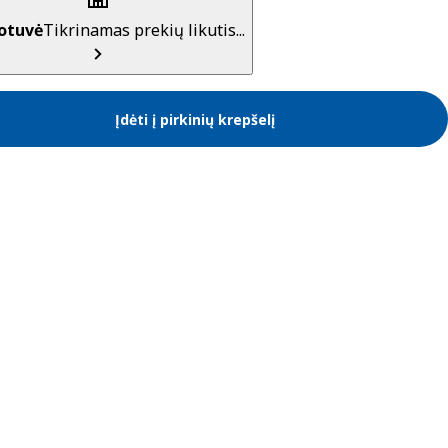
otuvė
Tikrinamas prekių likutis...
Įdėti į pirkinių krepšelį