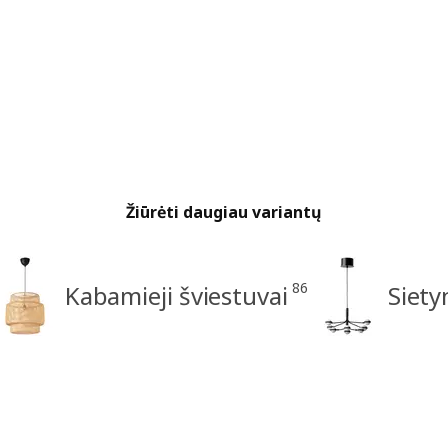
Žiūrėti daugiau variantų
86
Kabamieji šviestuvai
Siety