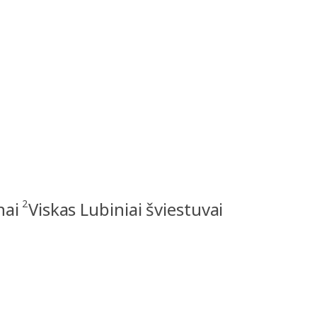
2
nai
Viskas Lubiniai šviestuvai