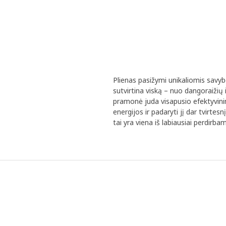
Plienas pasižymi unikaliomis savybė
sutvirtina viską – nuo dangoraižių 
pramonė juda visapusio efektyvin
energijos ir padaryti jį dar tvirte
tai yra viena iš labiausiai perdirb