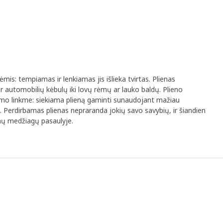
mis: tempiamas ir lenkiamas jis išlieka tvirtas. Plienas
ir automobilių kėbulų iki lovų rėmų ar lauko baldų. Plieno
imo linkme: siekiama plieną gaminti sunaudojant mažiau
snį. Perdirbamas plienas nepraranda jokių savo savybių, ir šiandien
amų medžiagų pasaulyje.