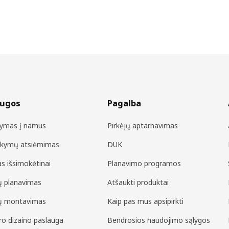
augos
Pagalba
tymas į namus
Pirkėjų aptarnavimas
akymų atsiėmimas
DUK
as išsimokėtinai
Planavimo programos
ių planavimas
Atšaukti produktai
ių montavimas
Kaip pas mus apsipirkti
ero dizaino paslauga
Bendrosios naudojimo sąlygos