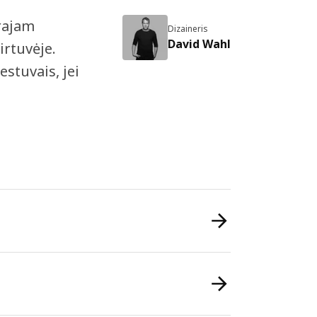
drajam
Dizaineris
David Wahl
irtuvėje.
estuvais, jei