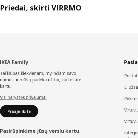
Priedai, skirti VIRRMO
Poraštė
IKEA Family
Pasl
Tai klubas kiekvienam, mylinčiam savo
Prista
namus, ir mūsų padėka už tai, kad esate
kartu.
E. užs
Visi narystės privalumai
Pirkim
Virtuv
Prisijunkite
Virtuv
Pasirūpinkime jūsų verslu kartu
Interj