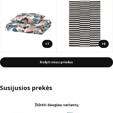
+7
+6
Rodyti visus priedus
Susijusios prekės
Žiūrėti daugiau variantų