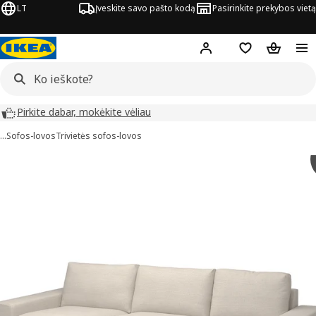
LT
Įveskite savo pašto kodą
Pasirinkite prekybos vietą
Hej!
Prisijungti
Pageidavimų są
Pirkinių 
Pirkite dabar, mokėkite vėliau
…
Sofos-lovos
Trivietės sofos-lovos
VIMLE vaizdai
aveiksliukus