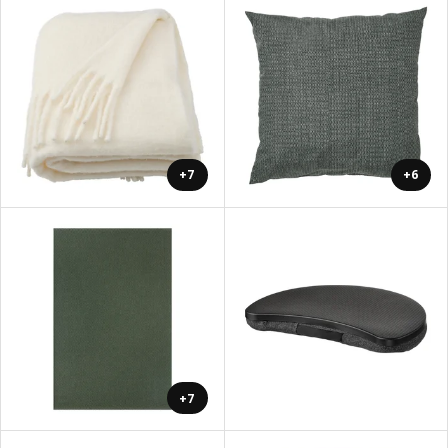
+7
+6
+7