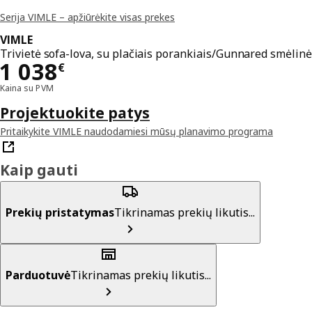
Serija VIMLE – apžiūrėkite visas prekes
VIMLE
Trivietė sofa-lova, su plačiais porankiais/Gunnared smėlinė
Kaina 1038€
1 038
€
Kaina su PVM
Projektuokite patys
Pritaikykite VIMLE naudodamiesi mūsų planavimo programa
Kaip gauti
Prekių pristatymas
Tikrinamas prekių likutis...
Parduotuvė
Tikrinamas prekių likutis...