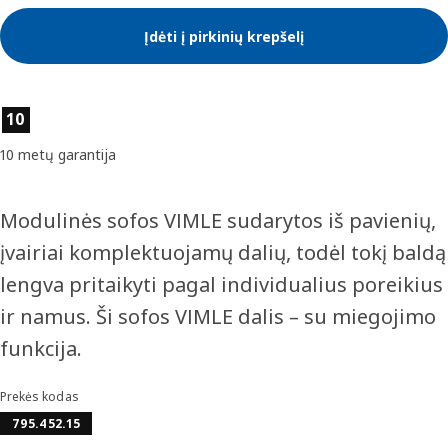
Įdėti į pirkinių krepšelį
Prekės savybės
10
10 metų garantija
Modulinės sofos VIMLE sudarytos iš pavienių,
įvairiai komplektuojamų dalių, todėl tokį baldą
lengva pritaikyti pagal individualius poreikius
ir namus. Ši sofos VIMLE dalis – su miegojimo
funkcija.
Prekės kodas
795.452.15