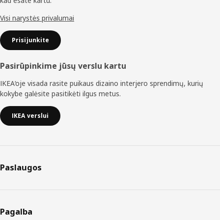
kad esate kartu.
Visi narystės privalumai
Prisijunkite
Pasirūpinkime jūsų verslu kartu
IKEA‘oje visada rasite puikaus dizaino interjero sprendimų, kurių
kokybe galėsite pasitikėti ilgus metus.
IKEA verslui
Paslaugos
Pagalba