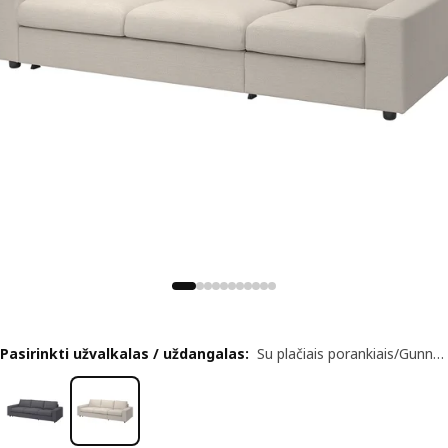
Pasirinkti užvalkalas / uždangalas
:
Su plačiais porankiais/Gunnared smėlinė