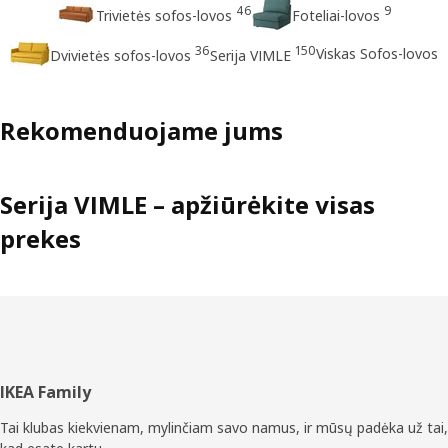
46
9
Trivietės sofos-lovos
Foteliai-lovos
36
150
Viskas Sofos-lovos
Dvivietės sofos-lovos
Serija VIMLE
Rekomenduojame jums
Serija VIMLE – apžiūrėkite visas
prekes
Poraštė
IKEA Family
Tai klubas kiekvienam, mylinčiam savo namus, ir mūsų padėka už tai,