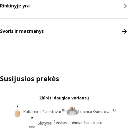
Rinkinyje yra
Svoris ir matmenys
Susijusios prekės
Žiūrėti daugiau variantų
86
13
Kabamieji šviestuvai
Lubiniai šviestuvai
2
Viskas Lubiniai šviestuvai
Sietynai