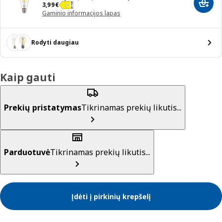
Kaina 3,99€
3
,
99
€
Įdėti 
Gaminio informacijos lapas
Rodyti daugiau
Kaip gauti
Prekių pristatymas
Tikrinamas prekių likutis...
Parduotuvė
Tikrinamas prekių likutis...
Įdėti į pirkinių krepšelį