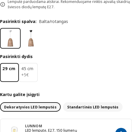
Lemputė parduodama atskirai. Rekomenduojame rinktis apvalią skaidrią
šviesos diodų lemputę E27.
Pasirinkti spalva
:
Balta/rotangas
Pasirinkti dydis
29 cm
45 cm
5€
+
5
€
Kartu galite įsigyti
Dekoratyvios LED lemputės
Standartinės LED lemputės
LUNNOM
LED lemputė, E27, 150 liumenų