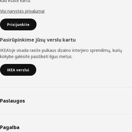
kad esate kartu.
Visi narystės privalumai
Prisijunkite
Pasirūpinkime jūsų verslu kartu
IKEA‘oje visada rasite puikaus dizaino interjero sprendimų, kurių
kokybe galėsite pasitikėti ilgus metus.
IKEA verslui
Paslaugos
Pagalba