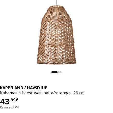
KAPPELAND / HAVSDJUP
Kabamasis šviestuvas, balta/rotangas,
29 cm
Kaina 43,99€
43
,
99
€
Kaina su PVM