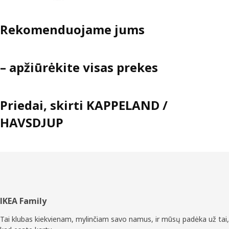
Rekomenduojame jums
– apžiūrėkite visas prekes
Priedai, skirti KAPPELAND /
HAVSDJUP
Poraštė
IKEA Family
Tai klubas kiekvienam, mylinčiam savo namus, ir mūsų padėka už tai,