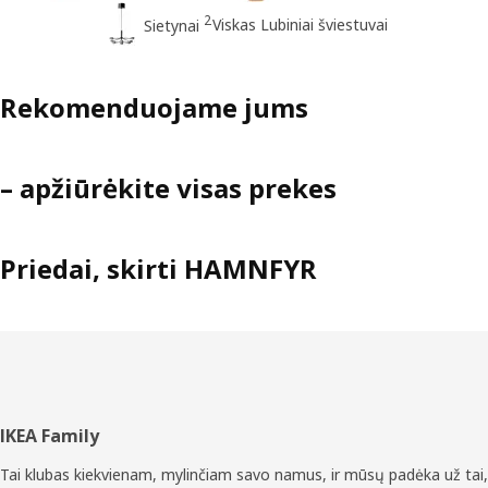
2
Viskas Lubiniai šviestuvai
Sietynai
Rekomenduojame jums
– apžiūrėkite visas prekes
Priedai, skirti HAMNFYR
Poraštė
IKEA Family
Tai klubas kiekvienam, mylinčiam savo namus, ir mūsų padėka už tai,