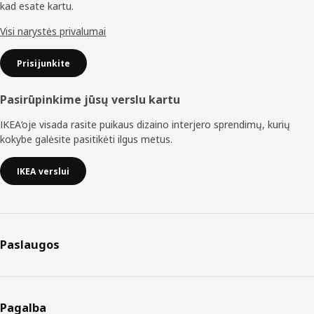
kad esate kartu.
Visi narystės privalumai
Prisijunkite
Pasirūpinkime jūsų verslu kartu
IKEA‘oje visada rasite puikaus dizaino interjero sprendimų, kurių
kokybe galėsite pasitikėti ilgus metus.
IKEA verslui
Paslaugos
Pagalba