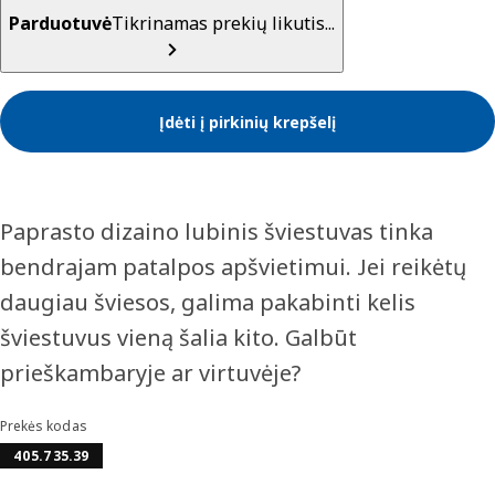
Parduotuvė
Tikrinamas prekių likutis...
Įdėti į pirkinių krepšelį
Paprasto dizaino lubinis šviestuvas tinka
bendrajam patalpos apšvietimui. Jei reikėtų
daugiau šviesos, galima pakabinti kelis
šviestuvus vieną šalia kito. Galbūt
prieškambaryje ar virtuvėje?
Prekės kodas
405.735.39