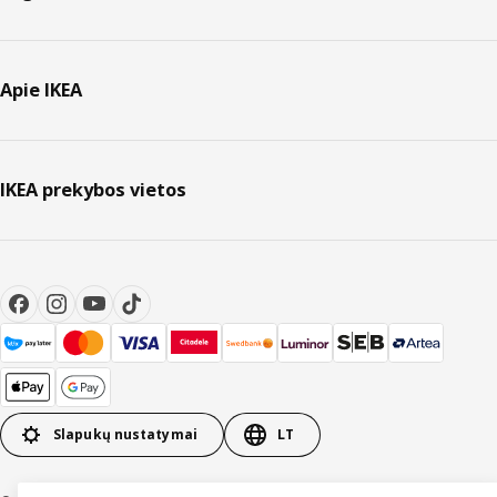
Apie IKEA
IKEA prekybos vietos
Slapukų nustatymai
LT