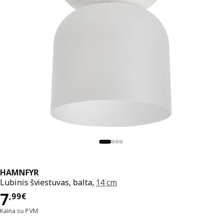
HAMNFYR
Lubinis šviestuvas, balta,
14 cm
Kaina 7,99€
7
,
99
€
Kaina su PVM