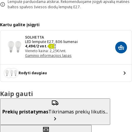
Lemputė parduodama atskirai. Rekomenduojame įsigyti apvalią matinės
baltos spalvos šviesos diodų lemputę E27.
Kartu galite įsigyti
SOLHETTA
LED lemputė E27, 806 liumenai
Kaina 4,49€/2 vnt.
4
,
49
€
/2 vnt.
Įdėti 
Vieneto kaina: 2,25€/vnt.
Gaminio informacijos lapas
Rodyti daugiau
Kaip gauti
Prekių pristatymas
Tikrinamas prekių likutis...