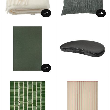
+7
+6
+7