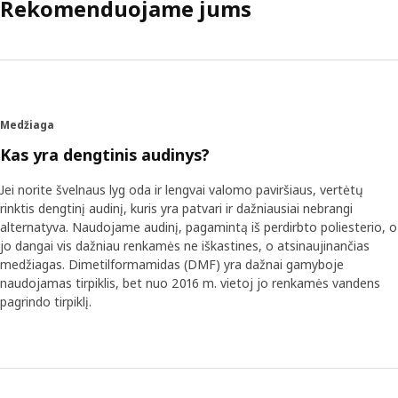
Rekomenduojame jums
Medžiaga
Kas yra dengtinis audinys?
Jei norite švelnaus lyg oda ir lengvai valomo paviršiaus, vertėtų
rinktis dengtinį audinį, kuris yra patvari ir dažniausiai nebrangi
alternatyva. Naudojame audinį, pagamintą iš perdirbto poliesterio, o
jo dangai vis dažniau renkamės ne iškastines, o atsinaujinančias
medžiagas. Dimetilformamidas (DMF) yra dažnai gamyboje
naudojamas tirpiklis, bet nuo 2016 m. vietoj jo renkamės vandens
pagrindo tirpiklį.