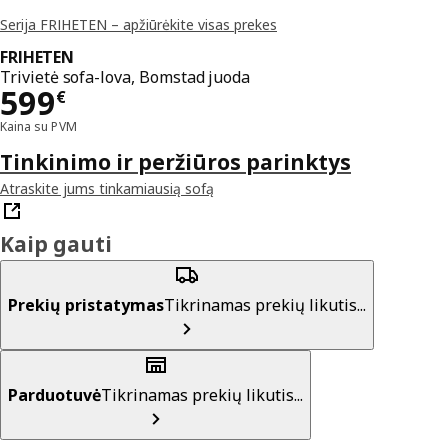
Serija FRIHETEN – apžiūrėkite visas prekes
FRIHETEN
Trivietė sofa-lova, Bomstad juoda
Kaina 599€
599
€
Kaina su PVM
Tinkinimo ir peržiūros parinktys
Atraskite jums tinkamiausią sofą
Kaip gauti
Prekių pristatymas
Tikrinamas prekių likutis...
Parduotuvė
Tikrinamas prekių likutis...