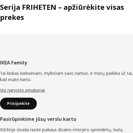
Serija FRIHETEN – apžiūrėkite visas
prekes
Poraštė
IKEA Family
Tai klubas kiekvienam, mylinčiam savo namus, ir mūsų padėka už tai,
kad esate kartu.
Visi narystės privalumai
Prisijunkite
Pasirūpinkime jūsų verslu kartu
IKEA‘oje visada rasite puikaus dizaino interjero sprendimų, kurių