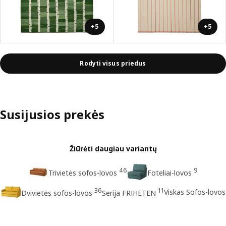
+5
+5
Rodyti visus priedus
Susijusios prekės
Žiūrėti daugiau variantų
46
9
Trivietės sofos-lovos
Foteliai-lovos
36
11
Viskas Sofos-lovos
Dvivietės sofos-lovos
Serija FRIHETEN