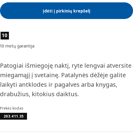
Įdėti į pirkinių krepšelį
Prekės savybės
10
10 metų garantija
Patogiai išmiegoję naktį, ryte lengvai atversite
miegamąjį į svetainę. Patalynės dėžėje galite
laikyti antklodes ir pagalves arba knygas,
drabužius, kitokius daiktus.
Prekės kodas
203.411.35