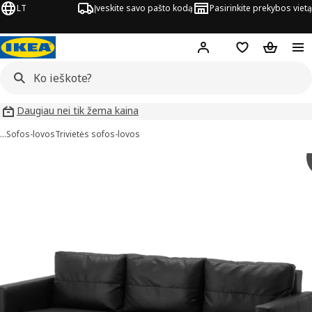
LT
Įveskite savo pašto kodą
Pasirinkite prekybos vietą
Hej!
Prisijungti
Pageidavimų są
Pirkinių 
Daugiau nei tik žema kaina
…
Sofos-lovos
Trivietės sofos-lovos
FRIHETEN vaizdai
aveiksliukus