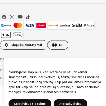
Slapukų nustatymai
LT
© Inter IKEA Systems B.V. 1999-2026
Prieinamumas
Bendrosios naudojimo sąlygos
Privatumo ir slapukų politika
Naudojame slapukus, kad svetainė veiktų tinkamai,
suasmenintų turinį bei skelbimus, teiktų socialinės medijos
Kontaktai
funkcijas ir analizuotų srautą. Taip pat dalijamės informacija
apie tai, kaip naudojatės mūsų svetaine, su savo socialinės
medijos, reklamavimo ir analizės partneriais.
Leisti visus slapukus
Atsisakyti visų