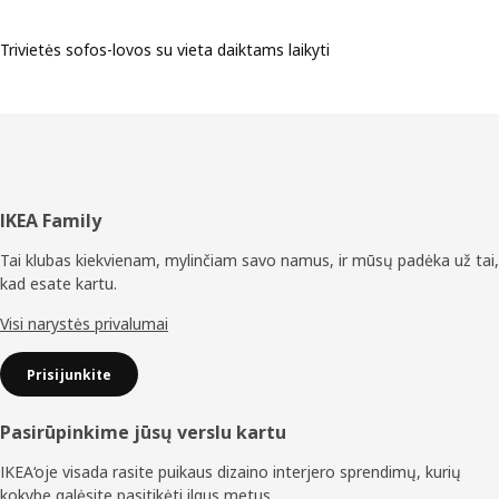
Trivietės sofos-lovos su vieta daiktams laikyti
Poraštė
IKEA Family
Tai klubas kiekvienam, mylinčiam savo namus, ir mūsų padėka už tai,
kad esate kartu.
Visi narystės privalumai
Prisijunkite
Pasirūpinkime jūsų verslu kartu
IKEA‘oje visada rasite puikaus dizaino interjero sprendimų, kurių
kokybe galėsite pasitikėti ilgus metus.