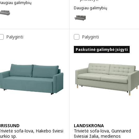
Daugiau galimybių
RÄLVIKEN
Daugiau galimybių
ariantai GRÄLVIKEN, Trivietė sofa-lova, pilka
ÄLVDALEN
Variantai ÄLVDALEN, Trivietė sof
Palyginti
Palyginti
Paskutinė galimybė įsigyti
BRISSUND
LANDSKRONA
Trivietė sofa-lova, Hakebo šviesi
Trivietė sofa-lova, Gunnared
urkio sp.
šviesiai žalia, medienos