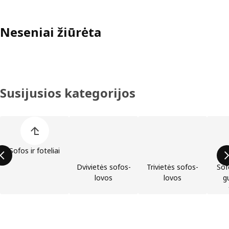
Neseniai žiūrėta
Susijusios kategorijos
Praleisti produktų kategorijų sąrašą
Sofos ir foteliai
Dvivietės sofos-
Trivietės sofos-
Sof
lovos
lovos
gu