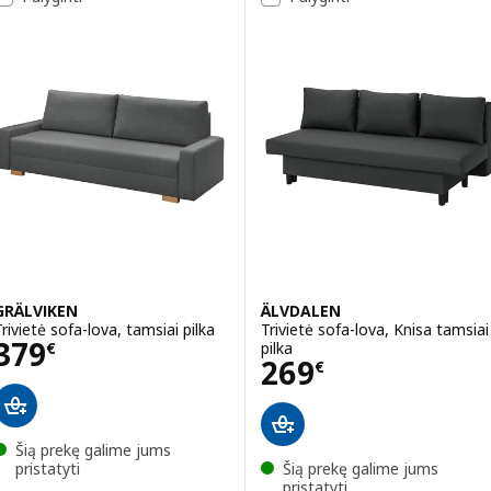
GRÄLVIKEN
ÄLVDALEN
Trivietė sofa-lova, tamsiai pilka
Trivietė sofa-lova, Knisa tamsiai
Kaina 379€
379
pilka
€
Kaina 269€
269
€
Šią prekę galime jums
pristatyti
Šią prekę galime jums
pristatyti