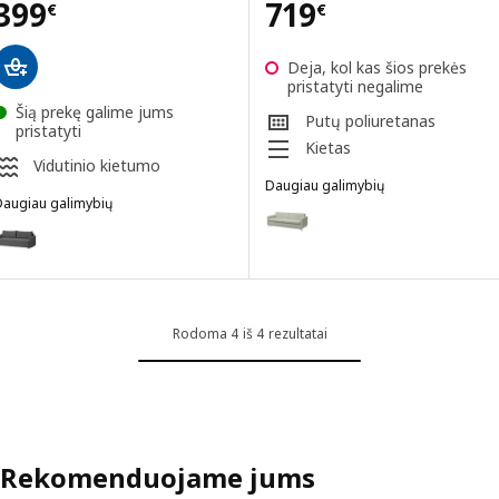
Kaina 399€
Kaina 719€
399
719
€
€
Deja, kol kas šios prekės
pristatyti negalime
Šią prekę galime jums
Putų poliuretanas
pristatyti
Kietas
Vidutinio kietumo
Daugiau galimybių
Daugiau galimybių
LANDSKRONA
Variantai LANDSKRONA, Trivietė 
BRISSUND
ariantai BRISSUND, Trivietė sofa-lova, Hakebo tamsiai pilka
Variantai LANDSKRONA, Trivietė
Variantai LANDSKRONA, Trivietė 
Rodoma 4 iš 4 rezultatai
Rekomenduojame jums