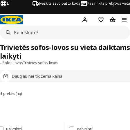
LT
Įveskite savo pašto kodą
Pasirinkite prekybos vietą
Hej!
Prisijungti
Pageidavimų są
Pirkinių 
Trivietės sofos-lovos su vieta daiktams
laikyti
…
Sofos-lovos
Trivietės sofos-lovos
Daugiau nei tik žema kaina
4 prekės (-ių)
Rūšiuoti ir filtruoti
Pereiti prie rezultatų
Rezultatų sąrašas
Palyginti
Palyginti