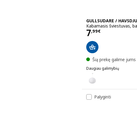
GULLSUDARE / HAVSDJ
Kabamasis šviestuvas, ba
Kaina 7,99€
7
,
99
€
Šią prekę galime jums 
Daugiau galimybių
GULLSUDARE / HAVSDJUP
Variantai GULLSUDARE / 
Palyginti