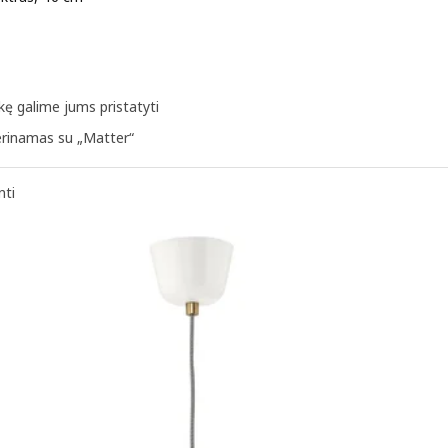
a 149€
kę galime jums pristatyti
rinamas su „Matter“
nti