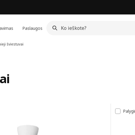
avimas
Paslaugos
ieji šviestuvai
ai
šas
Palygi