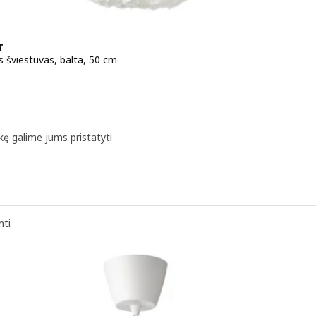
T
 šviestuvas, balta, 50 cm
a 29,99€
kę galime jums pristatyti
nti