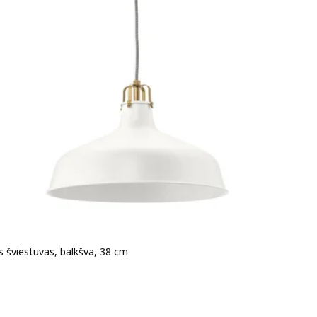
 šviestuvas, balkšva, 38 cm
a 24,99€