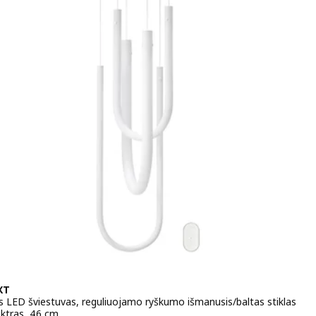
XT
 LED šviestuvas, reguliuojamo ryškumo išmanusis/baltas stiklas
ektras, 46 cm