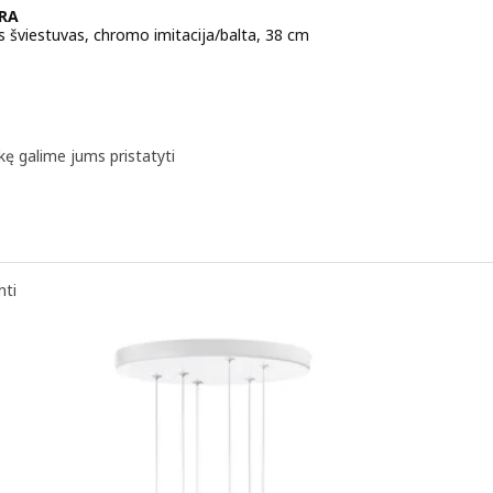
YRA
 šviestuvas, chromo imitacija/balta, 38 cm
a 14,99€
kę galime jums pristatyti
nti