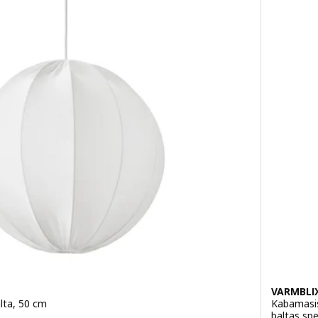
VARMBLI
lta, 50 cm
Kabamasis
baltas sp