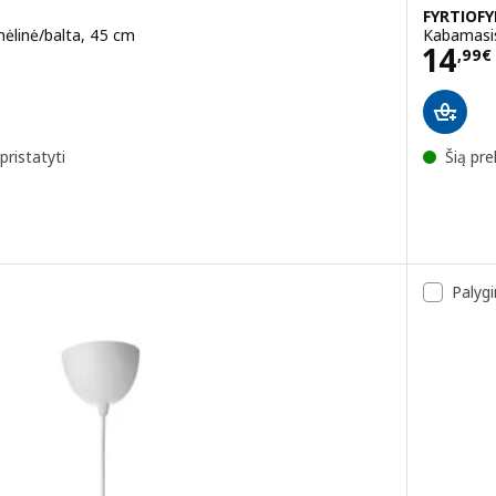
FYRTIOF
ėlinė/balta, 45 cm
Kabamasis
€
Kain
14
,
99
€
pristatyti
Šią pre
VSDJUP, Kabamasis šviestuvas, smėlinė/juoda, 45 cm
Palygi