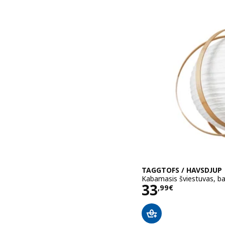
TAGGTOFS / HAVSDJUP
Kabamasis šviestuvas, b
Kaina 33,99
33
,
99
€