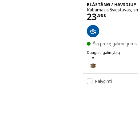
BLÅSTÅNG / HAVSDJUP
Kabamasis šviestuvas, sm
Kaina 23,99
23
,
99
€
Šią prekę galime jums 
Daugiau galimybių
BLÅSTÅNG / HAVSDJUP
Variantai BLÅSTÅNG / HA
Palyginti