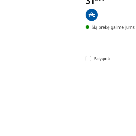
Kaina 31,99
31
Šią prekę galime jums 
Palyginti