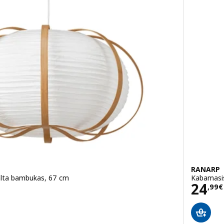
RANARP
alta bambukas, 67 cm
Kabamasis
€
Kain
24
,
99
€