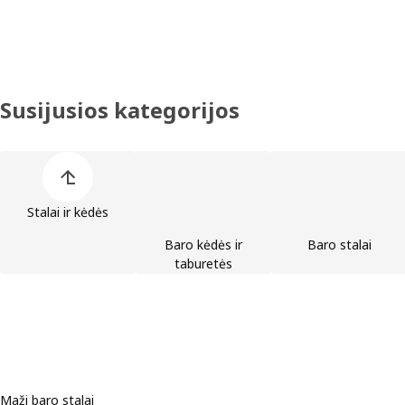
Susijusios kategorijos
Praleisti produktų kategorijų sąrašą
Stalai ir kėdės
Baro kėdės ir
Baro stalai
taburetės
Maži baro stalai