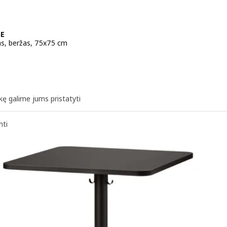
E
as, beržas, 75x75 cm
a 199€
kę galime jums pristatyti
nti