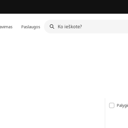
avimas
Paslaugos
šas
Palygi