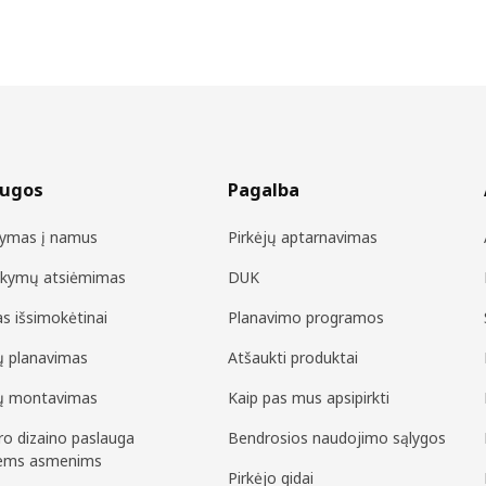
augos
Pagalba
tymas į namus
Pirkėjų aptarnavimas
akymų atsiėmimas
DUK
as išsimokėtinai
Planavimo programos
ių planavimas
Atšaukti produktai
ių montavimas
Kaip pas mus apsipirkti
ero dizaino paslauga
Bendrosios naudojimo sąlygos
iems asmenims
Pirkėjo gidai