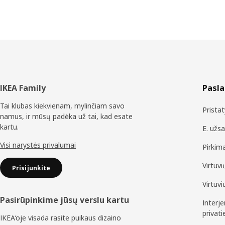
Poraštė
IKEA Family
Pasl
Tai klubas kiekvienam, mylinčiam savo
Prista
namus, ir mūsų padėka už tai, kad esate
kartu.
E. užs
Visi narystės privalumai
Pirkim
Virtuv
Prisijunkite
Virtuv
Pasirūpinkime jūsų verslu kartu
Interj
privat
IKEA‘oje visada rasite puikaus dizaino