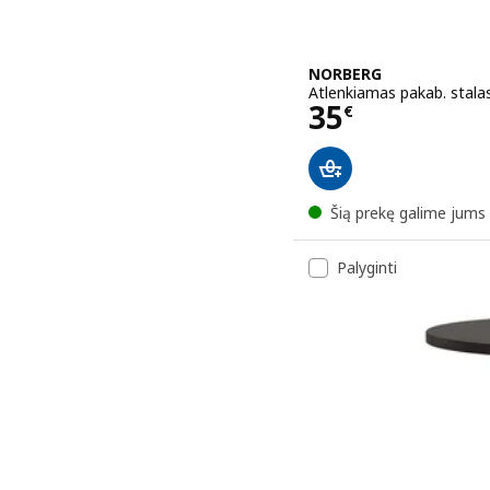
NORBERG
Atlenkiamas pakab. stala
Kaina 35€
35
€
Šią prekę galime jums 
Palyginti