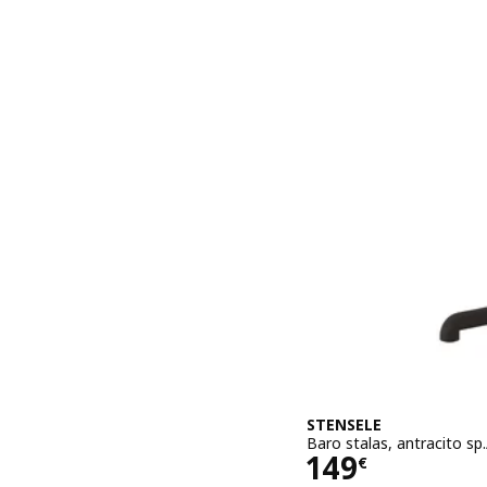
STENSELE
Baro stalas, antracito sp
Kaina 149€
149
€