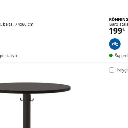
RÖNNING
s, balta, 74x60 cm
Baro stal
Kain
199
€
pristatyti
Šią pre
Palygi