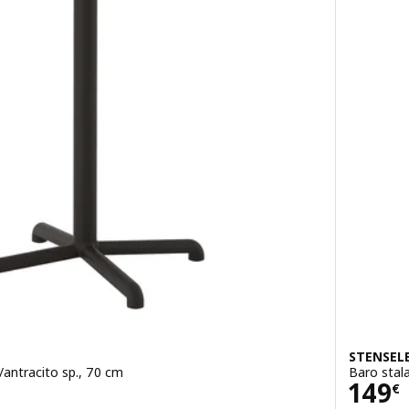
STENSEL
./antracito sp., 70 cm
Baro stala
Kain
149
€