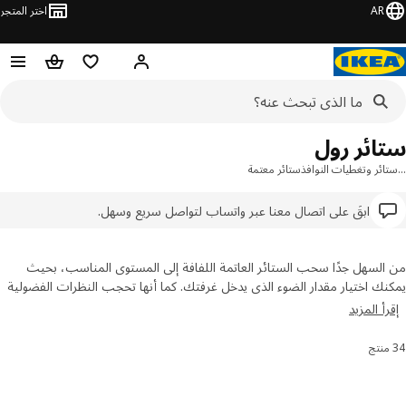
AR
اختر المتجر
مرحباً! تسجيل الدخول
قائمه التسوق
عربة التسوق
ائر رول
ئر وتغطيات النوافذ
ستائر معتمة
ابقَ على اتصال معنا عبر واتساب لتواصل سريع وسهل.
لسهل جدًا سحب الستائر العاتمة اللفافة إلى المستوى المناسب، بحيث
ك اختيار مقدار الضوء الذي يدخل غرفتك. كما أنها تحجب النظرات الفضولية
يرانك. تتضمن مجموعة ايكيا تشكيلة متنوعة من الأنواع والألوان لتساعدك
أ المزيد
لعثور على الاختيارات الأفضل لمنزلك.
 النتائج وتصفيتها