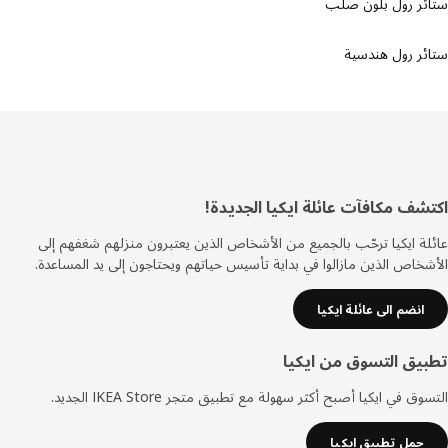
ئر رول بلون صلب
ر رول هندسية
ييل
شف مكافآت عائلة ايكيا الجديدة!
ة ايكيا ترحّب بالجميع من الأشخاص الذين يعتبرون منزلهم شغفهم إلى
خاص الذين مازالوا في بداية تأسيس حياتهم ويحتاجون إلى يد المساعدة.
انضم الى عائلة ايكيا
يق التسوق من ايكيا
ق في ايكيا أصبح أكثر سهولة مع تطبيق متجر IKEA Store الجديد.
حمل تطبيق ايكيا