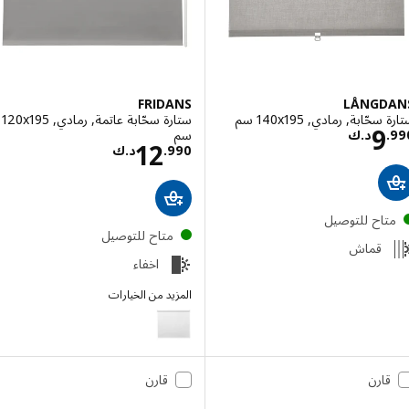
FRIDANS
LÅNGD
ّابة, رمادي, ‎140x195 سم‏
ستارة سحّابة عاتمة, رمادي, ‎120x195
السعر د.ك 9.990
9
سم‏
.
د.ك
السعر د.ك 12.990
12
990
.
د.ك
تاح للتوصيل
متاح للتوصيل
قماش
اخفاء
المزيد من الخيارات
FRIDANS
قارن
قارن