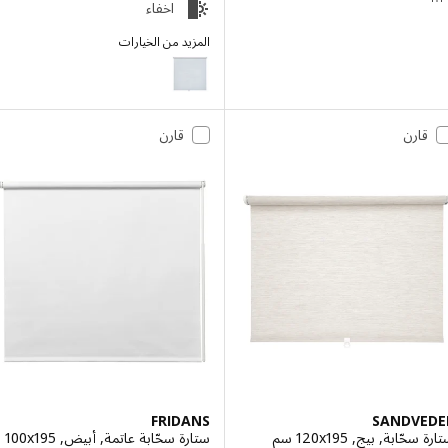
اخفاء
المزيد من الخيارات
FÖNSTERBLAD
قارن
قارن
FRIDANS
SANDVE
ّابة, بيج, ‎120x195 سم‏
ستارة سحّابة عاتمة, أبيض, ‎100x195