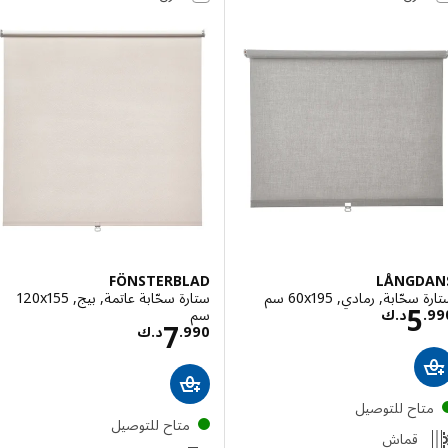
FÖNSTERBLAD
LÅNGD
حّابة, رمادي, ‎60x195 سم‏
ستارة سحّابة عاتمة, بيج, ‎120x155
السعر د.ك 5.990
5
سم‏
.
د.ك
السعر د.ك 7.990
7
990
.
د.ك
تاح للتوصيل
متاح للتوصيل
قماش