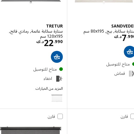
TRETUR
SANDVE
ّابة, بيج, ‎80x195 سم‏
ستارة سحّابة عاتمة, رمادي فاتح,
السعر د.ك 7.990
7
‎120x195 سم‏
.
د.ك
السعر د.ك 22.990
22
990
.
د.ك
تاح للتوصيل
متاح للتوصيل
قماش
اخفاء
المزيد من الخيارات
TRETUR
قارن
قارن