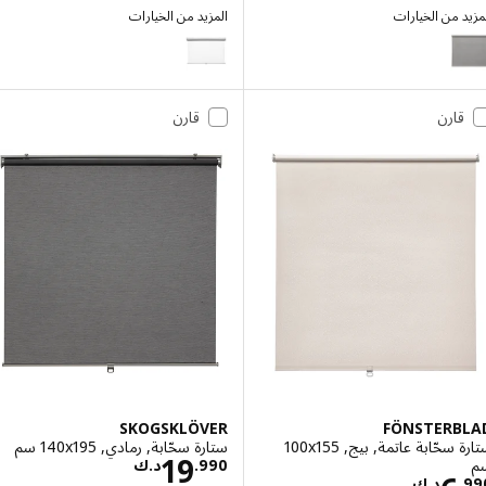
 من الخيارات
المزيد من الخيارات
TRETUR
FRI
الخيار: FRIDANS, ستارة سحّابة عاتمة, رمادي, ‎140x195 سم‏
قارن
قارن
SKOGSKLÖVER
FÖNSTERB
ستارة سحّابة عاتمة, بيج, ‎100x155
ستارة سحّابة, رمادي, ‎140x195 سم‏
السعر د.ك 19.990
19
990
.
د.ك
.
د.ك