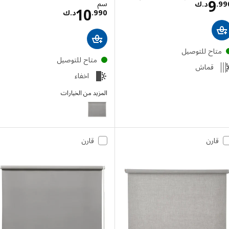
السعر د.ك 9.990
9
سم‏
.
د.ك
السعر د.ك 10.990
10
990
.
د.ك
تاح للتوصيل
متاح للتوصيل
قماش
اخفاء
المزيد من الخيارات
FRIDANS
قارن
قارن