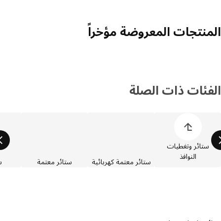
منتجات المعروضة مؤخراً
فئات ذات الصلة
 قائمة أصناف المنتجات
ستائر وتغطيات
النوافذ
ستائر معتمة كهربائية
ستائر معتمة
ستائ