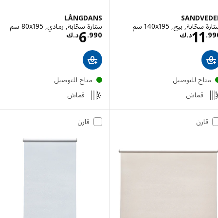
LÅNGDANS
SANDVE
ّابة, بيج, ‎140x195 سم‏
ستارة سحّابة, رمادي, ‎80x195 سم‏
السعر د.ك 11.990
السعر د.ك 6.990
6
11
.
د.ك
990
.
د.ك
تاح للتوصيل
متاح للتوصيل
قماش
قماش
قارن
قارن