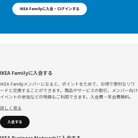
IKEA Familyに入会・ログインする
フ
IKEA Familyに入会する
ッ
IKEA Familyメンバーになると、ポイントをためて、お得で便利なリワ
ードと交換することができます。商品やサービスの割引、メンバー向け
タ
イベントの参加などの特典もご利用できます。入会費・年会費無料。
ー
詳しく見る
入会する
IKEA Business Networkに入会する