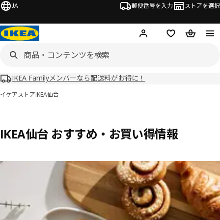
JA
郵便番号を入力
ストアを選択
ログイン・新規入会
欲しいものリスト
カート
IKEA Familyメンバーなら配送料がお得に！
イケアストア
IKEA仙台
IKEA仙台 おすすめ・お買い得情報