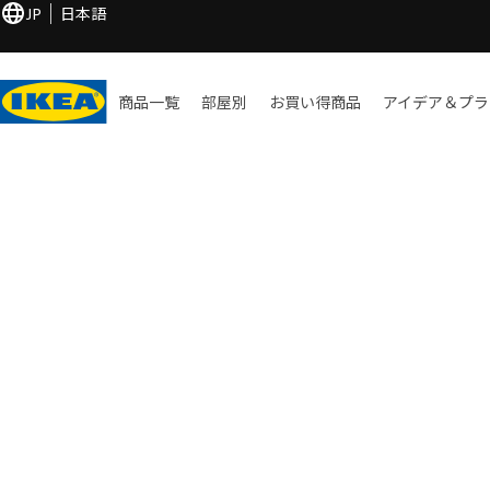
JP
日本語
商品一覧
部屋別
お買い​得商品
アイデア＆プラ