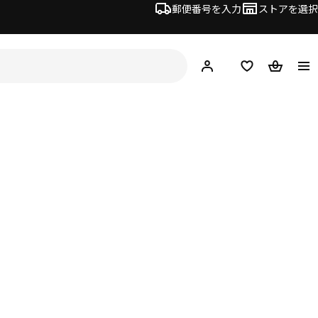
郵便番号を入力
ストアを選択
ログイン・新規入会
欲しいものリスト
カート