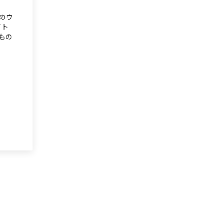
のウ
イト
もの