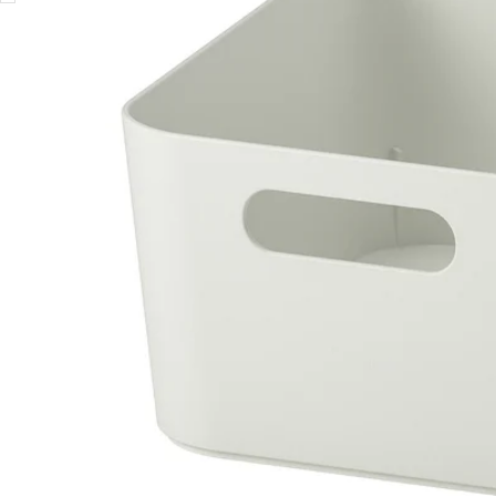
Image zoomed out, normal view