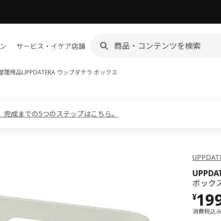
ン
サービス・イケア店舗
整理用品
UPPDATERA ウップダテラ
ボックス
。完成までの5つのステップはこちら。
UPPDA
UPPD
ボックス
価格 
19
¥
消費税込