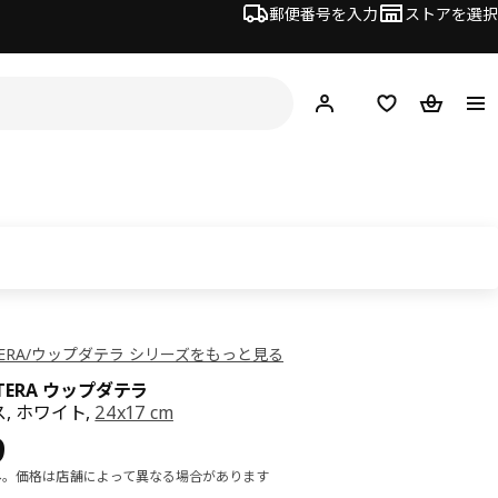
郵便番号を入力
ストアを選択
ログイン・新規入会
欲しいものリスト
カート
TERA/ウップダテラ シリーズをもっと見る
ATERA ウップダテラ
, ホワイト,
24x17 cm
¥ 199
9
み。価格は店舗によって異なる場合があります