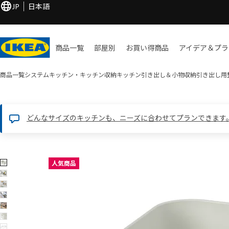
JP
日本語
商品一覧
部屋別
お買い​得商品
アイデア＆プラ
商品一覧
システムキッチン・キッチン収納
キッチン引き出し＆小物収納
引き出し用
どんなサイズのキッチンも、ニーズに合わせてプランできます
7 UPPDATERA ウップダテラ画像
人気商品
像をスキップ