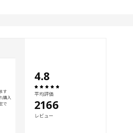
また１つ買いにいきたい！
4.8
 5 星の数
レビュー: 5 5 星の数
5
レビュー: 4.8 5 星の数 総レビュー: 216
ます
ホワイトはよく見かけるが、ブ
平均評価
れ購入
ラックのBOXはあちこちで探す
2166
定で
も意外に見つからず、安価で使
いやすく大変助かっています！
レビュー