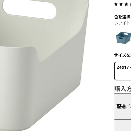
色を選択
ホワイト
サイズを
24x17
購入
配送
ご