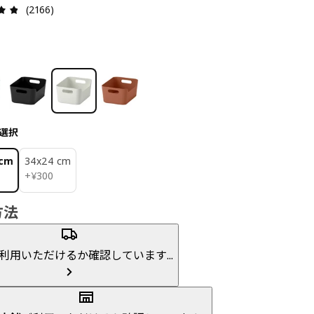
レビュー: 4.8 5 星の数 総レビュー: 2166
(2166)
選択
 cm
34x24 cm
¥ 300
+
¥
300
方法
利用いただけるか確認しています...