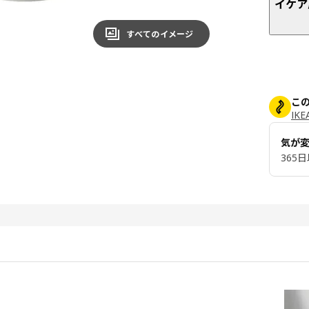
イケア
すべてのイメージ
こ
IK
気が
365