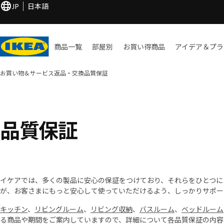
JP
日本語
商品一覧
部屋別
お買い​得商品
アイデア＆プラ
お買い物＆サービス
返品・交換
品質保証
品質保証
イケアでは、多くの製品に安心の保証をつけており、それらをひとつに
が、お客さまにもっと安心して使っていただけるよう、しっかりサポー
キッチン
、
リビングルーム
、
リビング収納
、
バスルーム
、
ベッドルーム
る商品や期間をご案内していますので、詳細について各品質保証の内容