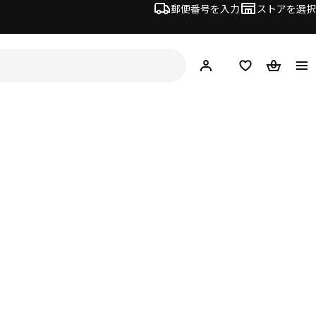
郵便番号を入力
ストアを選択
ログイン・新規入会
欲しいものリスト
カート