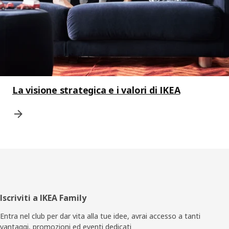
La visione strategica e i valori di IKEA
Piè
Iscriviti a IKEA Family
di
Entra nel club per dar vita alla tue idee, avrai accesso a tanti
vantaggi, promozioni ed eventi dedicati