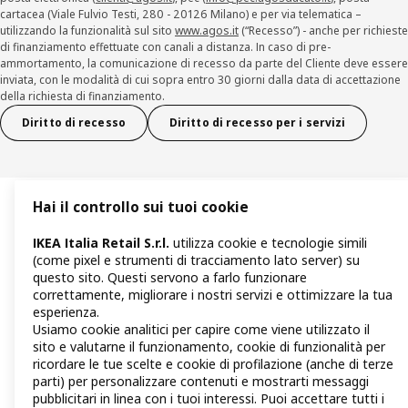
cartacea (Viale Fulvio Testi, 280 - 20126 Milano) e per via telematica –
utilizzando la funzionalità sul sito
www.agos.it
(“Recesso”) - anche per richieste
di finanziamento effettuate con canali a distanza. In caso di pre-
ammortamento, la comunicazione di recesso da parte del Cliente deve essere
inviata, con le modalità di cui sopra entro 30 giorni dalla data di accettazione
della richiesta di finanziamento.
Diritto di recesso
Diritto di recesso per i servizi
Hai il controllo sui tuoi cookie
IKEA Italia Retail S.r.l.
utilizza cookie e tecnologie simili
(come pixel e strumenti di tracciamento lato server) su
questo sito. Questi servono a farlo funzionare
correttamente, migliorare i nostri servizi e ottimizzare la tua
esperienza.
Usiamo cookie analitici per capire come viene utilizzato il
sito e valutarne il funzionamento, cookie di funzionalità per
ricordare le tue scelte e cookie di profilazione (anche di terze
parti) per personalizzare contenuti e mostrarti messaggi
pubblicitari in linea con i tuoi interessi. Puoi accettare tutti i