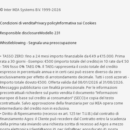
© Inter IKEA Systems B.V. 1999-2026
Condizioni di vendita
Privacy policy
Informativa sui Cookies
Responsible disclosure
Modello 231
Whistleblowing - Segnala una preoccupazione
• TASSO ZERO: fino a 24 mesi importo finanziabile da €49 a €15.000. Prima
rata a 30 giorni - Esempio: €500 (importo totale del credito) in 10 rate da € 50
- TAN fisso 0% TAEG 0%. Il TAEG rappresenta il costo totale del credito
espresso in percentuale annua e in certi casi può essere diverso da zero
esclusivamente per effetto di arrotondamento decimale. Tutti i costi azzerati -
Importo totale dovuto €500. Offerta valida dal 08/01/2026 al 31/08/2026.
Messaggio pubblicitario con finalità promozionale. Per le informazioni
precontrattuali richiedere sul punto vendita il documento “Informazioni
europee di base sul credito ai consumatori” (SECCI) e copia del testo
contrattuale. Salvo approvazione della finanziaria per cui IKEA opera come
intermediario del credito non in esclusiva.
• Diritto di Ripensamento (recesso ex art. 125 ter T.U.B.) dal contratto di
finanziamento Agos: il Cliente può recedere dal Contratto entro la scadenza
della prima rata inviando una richiesta scritta di recesso ad Agos a mezzo
posta elettronica (
clienti@agos.it
), pec (
info@pec.agosducato.it
), posta