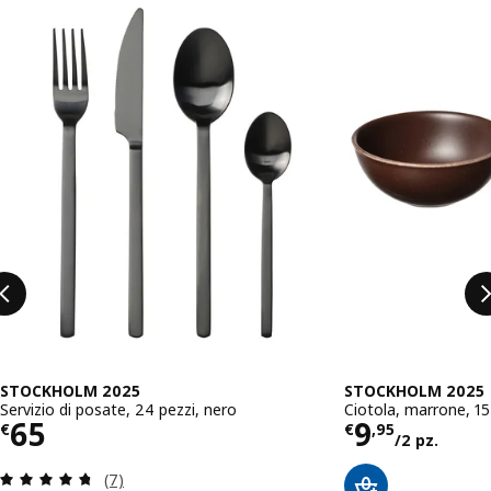
Salta l'annuncio
STOCKHOLM 2025
STOCKHOLM 2025
Servizio di posate, 24 pezzi, nero
Ciotola, marrone, 1
Prezzo € 65
Prezzo € 9
65
9
€
€
,
95
/2 pz.
Recensione: 4.7 fuori da 5 stelle. Totale recensio
(7)