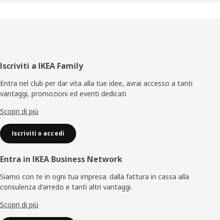
Piè
Iscriviti a IKEA Family
di
Entra nel club per dar vita alla tue idee, avrai accesso a tanti
vantaggi, promozioni ed eventi dedicati
pagina
Scopri di più
Iscriviti o accedi
Entra in IKEA Business Network
Siamo con te in ogni tua impresa: dalla fattura in cassa alla
consulenza d'arredo e tanti altri vantaggi.
Scopri di più