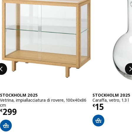
STOCKHOLM 2025
STOCKHOLM 2025
Vetrina, impiallacciatura di rovere, 100x40x86
Caraffa, vetro, 1.3 l
Prezzo € 
15
cm
€
Prezzo € 299
299
€