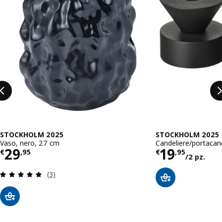
STOCKHOLM 2025
STOCKHOLM 2025
Vaso, nero, 27 cm
Candeliere/portacan
Prezzo € 29,95
Prezzo € 1
29
19
€
,
95
€
,
95
/2 pz.
Recensione: 5 fuori da 5 stelle. Totale recensioni
(3)