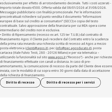
esclusivamente per effetto di arrotondamento decimale. Tutti i costi azzerati -
Importo totale dovuto €500. Offerta valida dal 08/01/2026 al 31/08/2026.
Messaggio pubblicitario con finalità promozionale. Per le informazioni
precontrattuali richiedere sul punto vendita il documento “Informazioni
europee di base sul credito ai consumatori” (SECCI) e copia del testo
contrattuale. Salvo approvazione della finanziaria per cui IKEA opera come
intermediario del credito non in esclusiva.
• Diritto di Ripensamento (recesso ex art. 125 ter T.U.B.) dal contratto di
finanziamento Agos: il Cliente può recedere dal Contratto entro la scadenza
della prima rata inviando una richiesta scritta di recesso ad Agos a mezzo
posta elettronica (
clienti@agos.it
), pec (
info@pec.agosducato.it
), posta
cartacea (Viale Fulvio Testi, 280 - 20126 Milano) e per via telematica –
utilizzando la funzionalità sul sito
www.agos.it
(“Recesso”) - anche per richieste
di finanziamento effettuate con canali a distanza. In caso di pre-
ammortamento, la comunicazione di recesso da parte del Cliente deve essere
inviata, con le modalità di cui sopra entro 30 giorni dalla data di accettazione
della richiesta di finanziamento.
Diritto di recesso
Diritto di recesso per i servizi