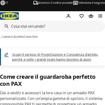
IT
Inserisci il codice postale
Seleziona il negozio
Hej!
Accedi
Lista dei deside
Carrello
…
Camera da letto
Come fare
Scopri il servizio di Progettazione e Consulenza d'arredo,
perché a volte i grandi sogni hanno bisogno di aiuto
Come creare il guardaroba perfetto
con PAX
Dai a vestiti e accessori la loro casa in un armadio PAX
personalizzato. Con un'ampia gamma di opzioni, il sistema
componoibile PAX ti permette di progettare un armadio