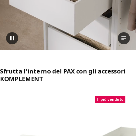
Sospendi video
Guarda
Sfrutta l'interno del PAX con gli accessori
KOMPLEMENT
Salta l'annuncio
Il più venduto