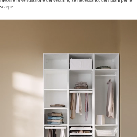
favorire la ventilazione dei vestiti e, se necessario, dei ripiani per le
scarpe.
A film showing a white PAX wardrobe that gets filled up with differ