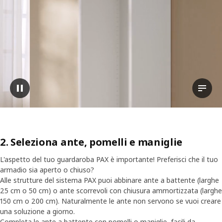
Sospendi video
Guarda
2. Seleziona ante, pomelli e maniglie
L'aspetto del tuo guardaroba PAX è importante! Preferisci che il tuo
armadio sia aperto o chiuso?
Alle strutture del sistema PAX puoi abbinare ante a battente (larghe
25 cm o 50 cm) o ante scorrevoli con chiusura ammortizzata (larghe
150 cm o 200 cm). Naturalmente le ante non servono se vuoi creare
una soluzione a giorno.
Completa le ante a battente con pomelli o maniglie, facili da