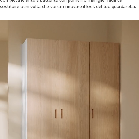
sostituire ogni volta che vorrai rinnovare il look del tuo guardaroba.
A film that shows a white PAX wardrobe in an alcove with the doors