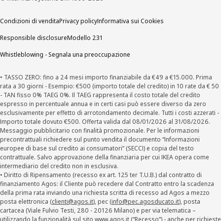
Condizioni di vendita
Privacy policy
Informativa sui Cookies
Responsible disclosure
Modello 231
Whistleblowing - Segnala una preoccupazione
• TASSO ZERO: fino a 24 mesi importo finanziabile da €49 a €15.000. Prima
rata a 30 giorni - Esempio: €500 (importo totale del credito) in 10 rate da € 50
- TAN fisso 0% TAEG 0%. Il TAEG rappresenta il costo totale del credito
espresso in percentuale annua e in certi casi può essere diverso da zero
esclusivamente per effetto di arrotondamento decimale. Tutti i costi azzerati -
Importo totale dovuto €500. Offerta valida dal 08/01/2026 al 31/08/2026.
Messaggio pubblicitario con finalità promozionale. Per le informazioni
precontrattuali richiedere sul punto vendita il documento “Informazioni
europee di base sul credito ai consumatori” (SECCI) e copia del testo
contrattuale. Salvo approvazione della finanziaria per cui IKEA opera come
intermediario del credito non in esclusiva.
• Diritto di Ripensamento (recesso ex art. 125 ter T.U.B.) dal contratto di
finanziamento Agos: il Cliente può recedere dal Contratto entro la scadenza
della prima rata inviando una richiesta scritta di recesso ad Agos a mezzo
posta elettronica (
clienti@agos.it
), pec (
info@pec.agosducato.it
), posta
cartacea (Viale Fulvio Testi, 280 - 20126 Milano) e per via telematica –
utilizzando la funzionalità sul sito
www.agos.it
(“Recesso”) - anche per richieste