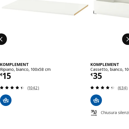
KOMPLEMENT
KOMPLEMENT
Ripiano, bianco, 100x58 cm
Cassetto, bianco, 1
Prezzo € 15
Prezzo € 
15
35
€
€
Recensione: 4.4 fuori da 5 stelle. Totale recensio
Recens
(1042)
(634)
Chiusura silenz