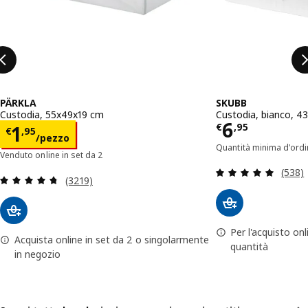
PÄRKLA
SKUBB
Custodia, 55x49x19 cm
Custodia, bianco, 4
Prezzo € 
6
Prezzo € 1,95/pezzo
€
,
95
1
€
,
95
/pezzo
Quantità minima d'ordi
Venduto online in set da 2
Recens
(538)
Recensione: 4.7 fuori da 5 stelle. Totale recensio
(3219)
Per l'acquisto on
Acquista online in set da 2 o singolarmente
quantità
in negozio