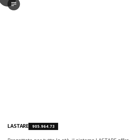
LASTARE Struttura con ante, bianco, 80x42x200 cm
Nel video viene mostrato un prodotto chiamato LASTARE . Present
LASTARE
905.964.73