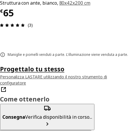
Struttura con ante, bianco,
80x42x200 cm
Prezzo € 65
65
€
Recensione: 5 di 5 stelle. Recensioni totali: 3
(3)
Maniglie e pomelli venduti a parte. L'illuminazione viene venduta a parte.
Progettalo tu stesso
Personalizza LASTARE utilizzando il nostro strumento di
configuratore
Come ottenerlo
Consegna
Verifica disponibilità in corso...