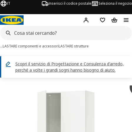
IT
Inserisci il codice postale
Seleziona il negozio
Hej!
Accedi
Lista dei deside
Carrello
…
LASTARE componenti e accessori
LASTARE strutture
Scopri il servizio di Progettazione e Consulenza d'arredo,
perché a volte i grandi sogni hanno bisogno di aiuto.
magini di 4 LASTARE
 immagini