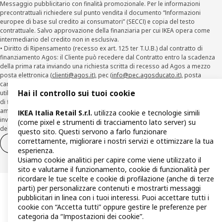
Messaggio pubblicitario con finalità promozionale. Per le informazioni
precontrattuali richiedere sul punto vendita il documento “Informazioni
europee di base sul credito ai consumatori” (SECCI) e copia del testo
contrattuale. Salvo approvazione della finanziaria per cui IKEA opera come
intermediario del credito non in esclusiva.
• Diritto di Ripensamento (recesso ex art. 125 ter T.U.B.) dal contratto di
finanziamento Agos: il Cliente può recedere dal Contratto entro la scadenza
della prima rata inviando una richiesta scritta di recesso ad Agos a mezzo
posta elettronica (
clienti@agos.it
), pec (
info@pec.agosducato.it
), posta
cartacea (Viale Fulvio Testi, 280 - 20126 Milano) e per via telematica –
Hai il controllo sui tuoi cookie
utilizzando la funzionalità sul sito
www.agos.it
(“Recesso”) - anche per richieste
di finanziamento effettuate con canali a distanza. In caso di pre-
ammortamento, la comunicazione di recesso da parte del Cliente deve essere
IKEA Italia Retail S.r.l.
utilizza cookie e tecnologie simili
inviata, con le modalità di cui sopra entro 30 giorni dalla data di accettazione
(come pixel e strumenti di tracciamento lato server) su
della richiesta di finanziamento.
questo sito. Questi servono a farlo funzionare
correttamente, migliorare i nostri servizi e ottimizzare la tua
Diritto di recesso
Diritto di recesso per i servizi
esperienza.
Usiamo cookie analitici per capire come viene utilizzato il
sito e valutarne il funzionamento, cookie di funzionalità per
ricordare le tue scelte e cookie di profilazione (anche di terze
parti) per personalizzare contenuti e mostrarti messaggi
pubblicitari in linea con i tuoi interessi. Puoi accettare tutti i
cookie con “Accetta tutti” oppure gestire le preferenze per
categoria da “Impostazioni dei cookie”.