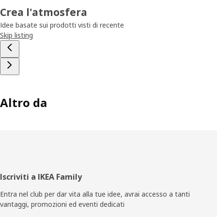
Crea l'atmosfera
Idee basate sui prodotti visti di recente
Skip listing
Altro da
Piè
Iscriviti a IKEA Family
di
Entra nel club per dar vita alla tue idee, avrai accesso a tanti
vantaggi, promozioni ed eventi dedicati
pagina