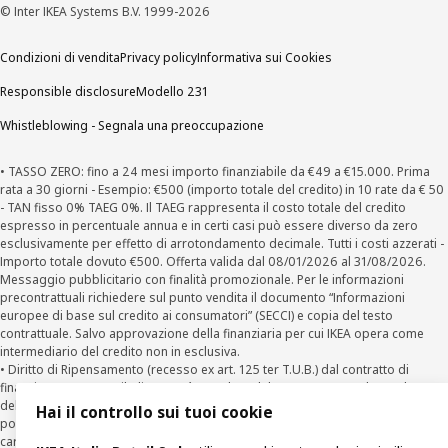
© Inter IKEA Systems B.V. 1999-2026
Condizioni di vendita
Privacy policy
Informativa sui Cookies
Responsible disclosure
Modello 231
Whistleblowing - Segnala una preoccupazione
• TASSO ZERO: fino a 24 mesi importo finanziabile da €49 a €15.000. Prima
rata a 30 giorni - Esempio: €500 (importo totale del credito) in 10 rate da € 50
- TAN fisso 0% TAEG 0%. Il TAEG rappresenta il costo totale del credito
espresso in percentuale annua e in certi casi può essere diverso da zero
esclusivamente per effetto di arrotondamento decimale. Tutti i costi azzerati -
Importo totale dovuto €500. Offerta valida dal 08/01/2026 al 31/08/2026.
Messaggio pubblicitario con finalità promozionale. Per le informazioni
precontrattuali richiedere sul punto vendita il documento “Informazioni
europee di base sul credito ai consumatori” (SECCI) e copia del testo
contrattuale. Salvo approvazione della finanziaria per cui IKEA opera come
intermediario del credito non in esclusiva.
• Diritto di Ripensamento (recesso ex art. 125 ter T.U.B.) dal contratto di
finanziamento Agos: il Cliente può recedere dal Contratto entro la scadenza
della prima rata inviando una richiesta scritta di recesso ad Agos a mezzo
Hai il controllo sui tuoi cookie
posta elettronica (
clienti@agos.it
), pec (
info@pec.agosducato.it
), posta
cartacea (Viale Fulvio Testi, 280 - 20126 Milano) e per via telematica –