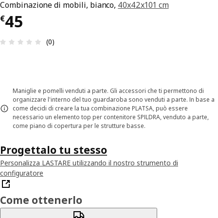
Combinazione di mobili, bianco,
40x42x101 cm
Prezzo € 45
45
€
Recensione: 0 di 5 stelle. Recensioni totali: 0
(0)
Maniglie e pomelli venduti a parte. Gli accessori che ti permettono di
organizzare l'interno del tuo guardaroba sono venduti a parte. In base a
come decidi di creare la tua combinazione PLATSA, può essere
necessario un elemento top per contenitore SPILDRA, venduto a parte,
come piano di copertura per le strutture basse.
Progettalo tu stesso
Personalizza LASTARE utilizzando il nostro strumento di
configuratore
Come ottenerlo