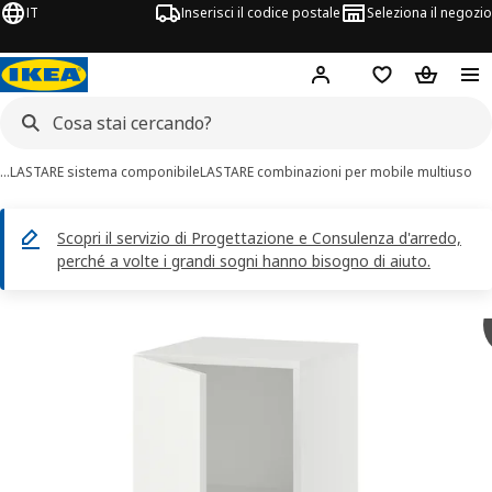
IT
Inserisci il codice postale
Seleziona il negozio
Hej!
Accedi
Lista dei deside
Carrello
…
LASTARE sistema componibile
LASTARE combinazioni per mobile multiuso
Scopri il servizio di Progettazione e Consulenza d'arredo,
perché a volte i grandi sogni hanno bisogno di aiuto.
magini di 6 LASTARE
 immagini