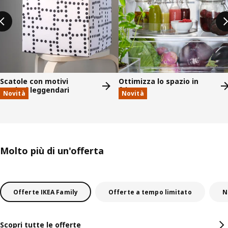
Scatole con motivi
Ottimizza lo spazio in
svedesi leggendari
frigo
Novità
Novità
Molto più di un'offerta
Offerte IKEA Family
Offerte a tempo limitato
N
Scopri tutte le offerte