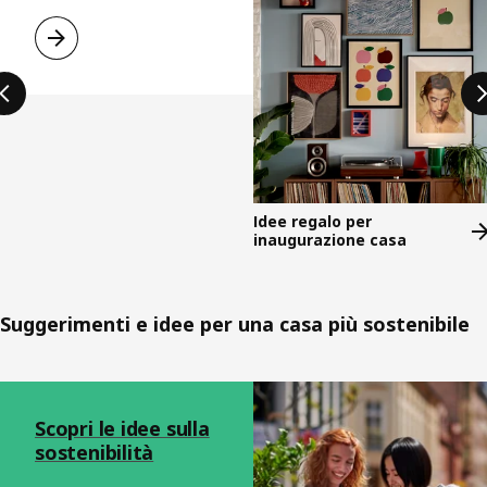
Idee regalo per
inaugurazione casa
Suggerimenti e idee per una casa più sostenibile
Salta l'annuncio
Scopri le idee sulla
sostenibilità