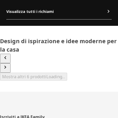
Visualizza tutti i richiami
Design di ispirazione e idee moderne per
la casa
Mostra altri 6 prodotti
Loading…
Piè
Iscriviti a IKEA Family