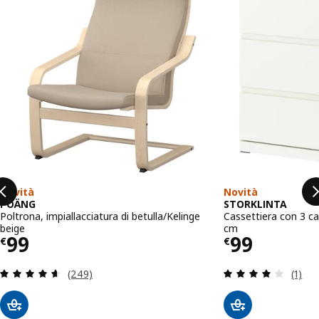
Novità
Novità
POÄNG
STORKLINTA
Poltrona, impiallacciatura di betulla/Kelinge
Cassettiera con 3 ca
beige
cm
Prezzo € 99
Prezzo € 
99
99
€
€
Recensione: 4.6 fuori da 5 stelle. Totale recensio
Recens
(249)
(1)