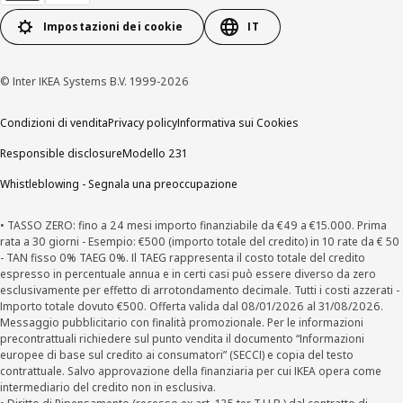
Impostazioni dei cookie
IT
© Inter IKEA Systems B.V. 1999-2026
Condizioni di vendita
Privacy policy
Informativa sui Cookies
Responsible disclosure
Modello 231
Whistleblowing - Segnala una preoccupazione
• TASSO ZERO: fino a 24 mesi importo finanziabile da €49 a €15.000. Prima
rata a 30 giorni - Esempio: €500 (importo totale del credito) in 10 rate da € 50
- TAN fisso 0% TAEG 0%. Il TAEG rappresenta il costo totale del credito
espresso in percentuale annua e in certi casi può essere diverso da zero
esclusivamente per effetto di arrotondamento decimale. Tutti i costi azzerati -
Importo totale dovuto €500. Offerta valida dal 08/01/2026 al 31/08/2026.
Messaggio pubblicitario con finalità promozionale. Per le informazioni
precontrattuali richiedere sul punto vendita il documento “Informazioni
europee di base sul credito ai consumatori” (SECCI) e copia del testo
contrattuale. Salvo approvazione della finanziaria per cui IKEA opera come
intermediario del credito non in esclusiva.