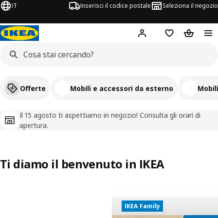
IT
Inserisci il codice postale
Seleziona il negozio
Hej!
Accedi
Lista dei deside
Carrello
Offerte
Mobili e accessori da esterno
Mobil
Il 15 agosto ti aspettiamo in negozio! Consulta gli orari di
apertura.
Ti diamo il benvenuto in IKEA
Saldi fino al 50%
IKEA Family
Il 15 agosto
Metti in pausa il video