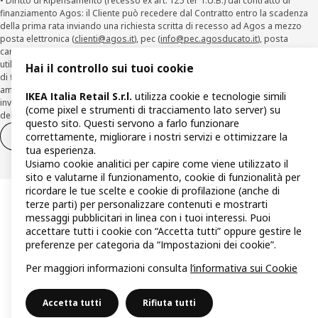
• Diritto di Ripensamento (recesso ex art. 125 ter T.U.B.) dal contratto di
finanziamento Agos: il Cliente può recedere dal Contratto entro la scadenza
della prima rata inviando una richiesta scritta di recesso ad Agos a mezzo
posta elettronica (
clienti@agos.it
), pec (
info@pec.agosducato.it
), posta
cartacea (Viale Fulvio Testi, 280 - 20126 Milano) e per via telematica –
utilizzando la funzionalità sul sito
www.agos.it
(“Recesso”) - anche per richieste
Hai il controllo sui tuoi cookie
di finanziamento effettuate con canali a distanza. In caso di pre-
ammortamento, la comunicazione di recesso da parte del Cliente deve essere
IKEA Italia Retail S.r.l.
utilizza cookie e tecnologie simili
inviata, con le modalità di cui sopra entro 30 giorni dalla data di accettazione
(come pixel e strumenti di tracciamento lato server) su
della richiesta di finanziamento.
questo sito. Questi servono a farlo funzionare
correttamente, migliorare i nostri servizi e ottimizzare la
Diritto di recesso
Diritto di recesso per i servizi
tua esperienza.
Usiamo cookie analitici per capire come viene utilizzato il
sito e valutarne il funzionamento, cookie di funzionalità per
ricordare le tue scelte e cookie di profilazione (anche di
terze parti) per personalizzare contenuti e mostrarti
messaggi pubblicitari in linea con i tuoi interessi. Puoi
accettare tutti i cookie con “Accetta tutti” oppure gestire le
preferenze per categoria da “Impostazioni dei cookie”.
Per maggiori informazioni consulta
l’informativa sui Cookie
Accetta tutti
Rifiuta tutti