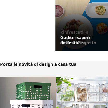
siamo aperti,
verifica gli orari
del negozio
Rinfrescati in
negozio con il
Goditi i sapori
gelato a €1
Fino al 17 agosto
dell'estate
Porta le novità di design a casa tua
Salta l'annuncio