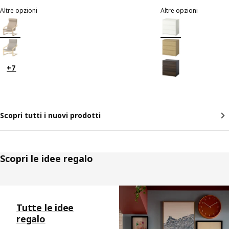
Altre opzioni
Altre opzioni
POÄNG
STORKLINTA
Opzione: POÄNG, Poltrona, impiallacciatura di betulla/Kelinge beige
Opzione: STORKLINTA
Opzione: POÄNG, Poltrona, impiallacciatura di betulla/Knisa beige ch
Opzione: STORKLINTA
Opzione: STORKLINTA
+7
Scopri tutti i nuovi prodotti
Scopri le idee regalo
Salta l'annuncio
Tutte le idee
regalo