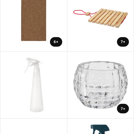
+6
+7
+7