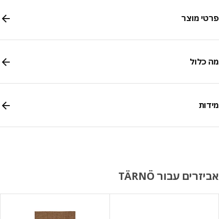
י מוצר
כלול
ות
זרים עבור TÄRNÖ