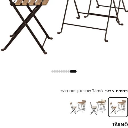
רת צבע
:
Tärnö שחור/גוון חום בהיר
TÄR