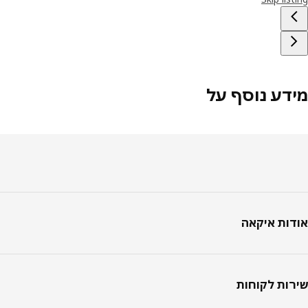
דע נוסף על
טר
ות איקאה
ות לקוחות