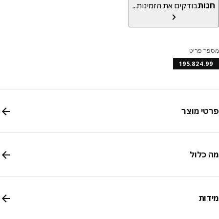
ות
בודקים את הזמינות...
ר פריט
195.824.
י מוצר
כלול
ות