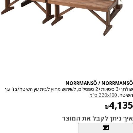
NORRMANSÖ / NORRMAN
שולחן+3 כיסאות+2 ספסלים, לשימוש מחוץ לבית עץ השיטה/בז' עץ
טה,
‎220x100 ס"מ‏
מחיר ₪ 4135
4,1
₪
ך ניתן לקבל את המוצר