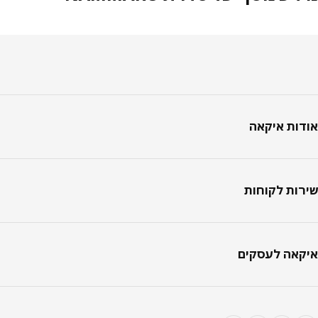
טר
ות איקאה
ות לקוחות
אה לעסקים