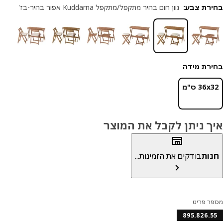
רת צבע
:
גוון חום בהיר מתקפל/מתקפל Kuddarna אפור בהיר-בז'
רת מידה
‎3 ס"מ‏
ך ניתן לקבל את המוצר
ות
בודקים את הזמינות...
ר פריט
895.826.