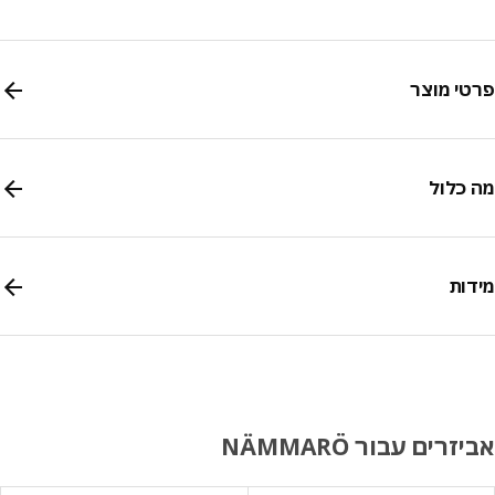
י מוצר
כלול
ות
רים עבור NÄMMARÖ