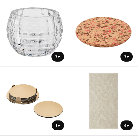
+7
+7
+1
+6