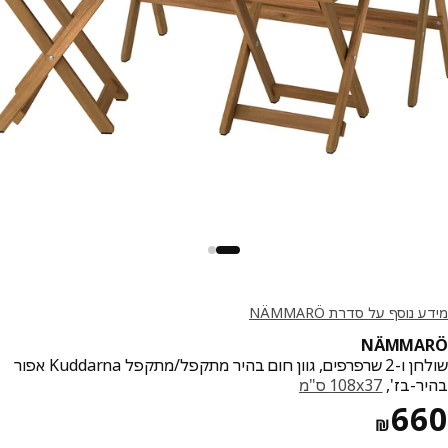
נוסף על סדרת NÄMMARÖ
NÄMMA
שולחן ו-2 שרפרפים, גוון חום בהיר מתקפל/מתקפל Kuddarna אפור
ר-בז',
‎108x37 ס"מ‏
מחיר ₪ 660
6
₪