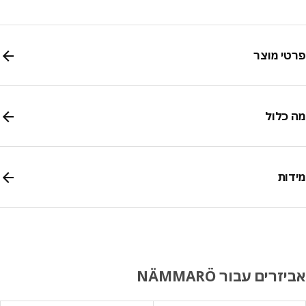
י מוצר
כלול
ות
רים עבור NÄMMARÖ