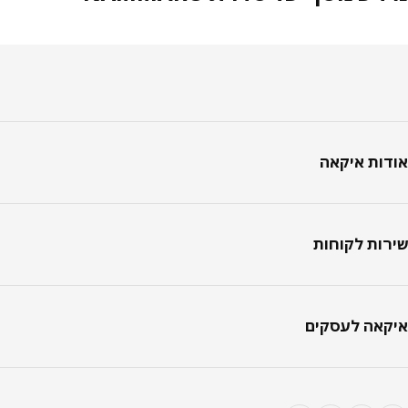
טר
ות איקאה
ות לקוחות
אה לעסקים