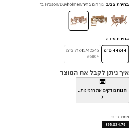
רת צבע
:
גוון חום בהיר/Frösön/Duvholmen בז'
רת מידה
‎44 ס"מ‏
‎71x45/42x45 ס"מ‏
₪ 680
₪
680
+
ך ניתן לקבל את המוצר
ות
בודקים את הזמינות...
ר פריט
395.824.