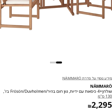
נוסף על סדרת NÄMMARÖ
NÄMMA
גוון חום בהיר/Frösön/Duvholmen בז',
מ
מחיר ₪ 2295
2,2
₪