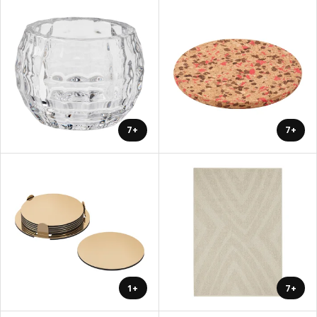
+7
+7
+1
+7