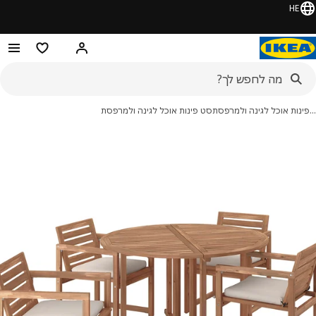
HE
היי! התחברו או הירשמו
מוצרים מועדפ
נות אוכל לגינה ולמרפסת
סט פינות אוכל לגינה ולמרפסת
מונות