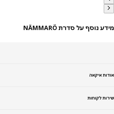
ע נוסף על סדרת NÄMMARÖ
טר
ות איקאה
ות לקוחות