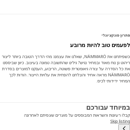
כוללת צורות מעוקלות, אפשר לארוז את המוצרים בקלות באריזות
שטוחות." הצורה תורמת למחיר נמוך יותר וחוסכת חלל יקר ערך
במהלך ההובלה – לאורך כל הדרך, מהמפעל ועד לבית הלקוח.
צרו לעצמכם נווה מדבר של שלווה
ן פונקציונלי
משפחת NÄMMARÖ כוללת מיטות שיזוף וכיסאות לימים ארוכים
של מנוחה, ספות עבור אורחים רבים ושולחנות לארוחות ערב
מים טוב להיות מרובע
אינטימיות או למשפחות גדולות. "המטרה היא למצוא את הפתרון
שמתאים לצרכים שלכם. NÄMMARÖ מציעה אפשרויות רבות –
כשפיתחנו את NÄMMARÖ, שאלנו את עצמנו: מהי הדרך הטובה ביותר ליצור
לחללי חוץ שונים ולכל כיס." פריטי הריהוט קלים יחסית, כך שתוכלו
ט גן נוח מאוד ובמחיר נגיש? גילינו שהתשובה טמונה בעיצוב. כיוון שביססנו
להזיז אותם בקלות אם תרצו ליצור מקום עבור אורחים נוספים או
כל הסדרה על צורה גיאומטרית פשוטה, הריבוע, הענקנו למוצרים בסדרת
לאחסן אותם כאשר העונות מתחלפות. "מדובר בפרט קטן אך חשוב
NÄMMARÖ מראה אחיד והצלחנו להפחית את עלויות הייצור. הודות לכך
שהופך את חיי היומיום בגינה או במרפסת לנוחים יותר," אומר
ר ידידותי לכיס.
Anders.
יוחד עבורכם
ו רעיונות והשראות המבוססים על מוצרים שצפיתם לאחרונה
Skip lis