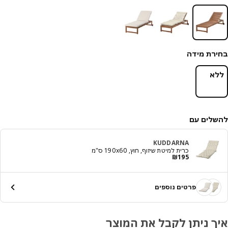
רת מידה
א
לים עם
KUDDARNA
כרית למיטת שיזוף, חוץ, ‎190x60 ס"מ‏
מחיר ₪ 195
₪
195
פרטים נוספים
ך ניתן לקבל את המוצר