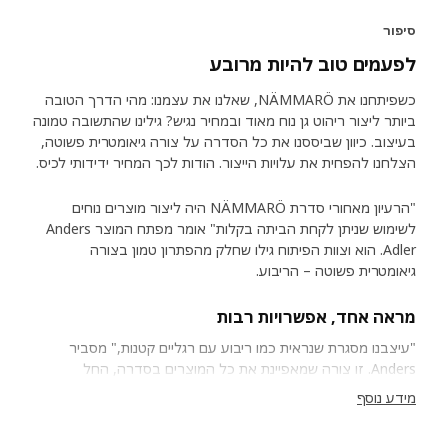
סיפור
לפעמים טוב להיות מרובע
כשפיתחנו את NÄMMARÖ, שאלנו את עצמנו: מהי הדרך הטובה
ביותר ליצור ריהוט גן נוח מאוד ובמחיר נגיש? גילינו שהתשובה טמונה
בעיצוב. כיוון שביססנו את כל הסדרה על צורה גיאומטרית פשוטה,
הצלחנו להפחית את עלויות הייצור. הודות לכך המחיר ידידותי לכיס.
"הרעיון מאחורי סדרת NÄMMARÖ היה ליצור מוצרים נוחים
לשימוש שניתן לקחת הביתה בקלות" אומר מפתח המוצר Anders
Adler. הוא וצוות הפיתוח גילו שחלק מהפתרון טמון בצורה
גיאומטרית פשוטה – הריבוע.
מראה אחד, אפשרויות רבות
"עיצבנו מסגרת שנראית כמו ריבוע עם רגליים קטנות," מסביר
Anders. זו צורה שמאפיינת את כל המוצרים בסדרה, החל
בכיסאות וכלה בשולחנות. "המסגרת מעניקה לסדרת NÄMMARÖ
מידע נוסף
מראה אחיד ועכשווי. בנוסף, חשיבה מודולרית מפשטת את תהליך
הייצור ומפחיתה את העלויות. ומכיוון שסדרת NÄMMARÖ לא