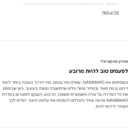
Anders. זו צורה שמאפיינת את כל המוצרים בסדרה, החל
בכיסאות וכלה בשולחנות. "המסגרת מעניקה לסדרת NÄMMARÖ
מידע נוסף
מראה אחיד ועכשווי. בנוסף, חשיבה מודולרית מפשטת את תהליך
הייצור ומפחיתה את העלויות. ומכיוון שסדרת NÄMMARÖ לא
כוללת צורות מעוקלות, אפשר לארוז את המוצרים בקלות באריזות
שטוחות." הצורה תורמת למחיר נמוך יותר וחוסכת חלל יקר ערך
במהלך ההובלה – לאורך כל הדרך, מהמפעל ועד לבית הלקוח.
צרו לעצמכם נווה מדבר של שלווה
ן פונקציונלי
משפחת NÄMMARÖ כוללת מיטות שיזוף וכיסאות לימים ארוכים
של מנוחה, ספות עבור אורחים רבים ושולחנות לארוחות ערב
מים טוב להיות מרובע
אינטימיות או למשפחות גדולות. "המטרה היא למצוא את הפתרון
שמתאים לצרכים שלכם. NÄMMARÖ מציעה אפשרויות רבות –
כשפיתחנו את NÄMMARÖ, שאלנו את עצמנו: מהי הדרך הטובה ביותר ליצור
לחללי חוץ שונים ולכל כיס." פריטי הריהוט קלים יחסית, כך שתוכלו
ט גן נוח מאוד ובמחיר נגיש? גילינו שהתשובה טמונה בעיצוב. כיוון שביססנו
להזיז אותם בקלות אם תרצו ליצור מקום עבור אורחים נוספים או
כל הסדרה על צורה גיאומטרית פשוטה, הריבוע, הענקנו למוצרים בסדרת
לאחסן אותם כאשר העונות מתחלפות. "מדובר בפרט קטן אך חשוב
NÄMMARÖ מראה אחיד והצלחנו להפחית את עלויות הייצור. הודות לכך
שהופך את חיי היומיום בגינה או במרפסת לנוחים יותר," אומר
ר ידידותי לכיס.
Anders.