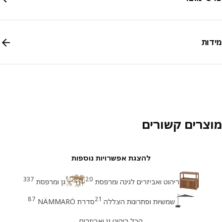
ות
צרים קשורים
להצגת אפשרויות נוספות
337
20
ריהוט ואביזרים לגינה ומרפסת
גן ומרפסת
87
21
שמשיות ופתרונות הצללה
סדרת NÄMMARÖ
הכל ריהוט גן ואביזרים