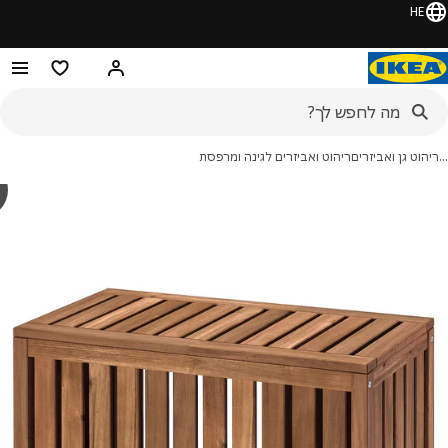
HE
היי! התחברו או הירשמו
מוצרים מועדפ
וט גן ואביזרים
ריהוט ואביזרים לגינה ומרפסת
y
RÖ
מונות