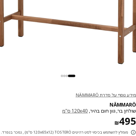
נוסף על סדרת NÄMMARÖ
NÄMMA
ן בר, גוון חום בהיר,
‎120x40 ס"מ‏
מחיר ₪ 495
4
₪
מומלץ להשתמש בכיסוי לסט רהיטים 120x65x12) TOSTERÖ ס"מ) , נמכר בנפרד.