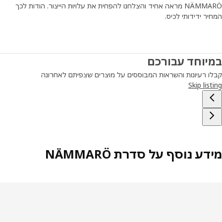
לאחסן אותם כאשר העונות מתחלפות. "מדובר בפרט קטן אך חשוב
NÄMMARÖ מראה אחיד והצלחנו להפחית את עלויות הייצור. הודות לכך
שהופך את חיי היומיום בגינה או במרפסת לנוחים יותר," אומר
ר ידידותי לכיס.
Anders.
יוחד עבורכם
ו רעיונות והשראות המבוססים על מוצרים שצפיתם לאחרונה
Skip lis
ע נוסף על סדרת NÄMMARÖ