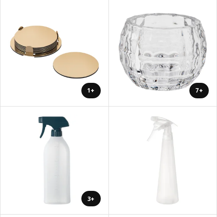
+1
+7
+3