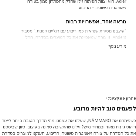
Adler. הוא וצוות הפיתוח גילו שחלק מהפתרון טמון בצורה
גיאומטרית פשוטה – הריבוע.
מראה אחד, אפשרויות רבות
"עיצבנו מסגרת שנראית כמו ריבוע עם רגליים קטנות," מסביר
Anders. זו צורה שמאפיינת את כל המוצרים בסדרה, החל
בכיסאות וכלה בשולחנות. "המסגרת מעניקה לסדרת NÄMMARÖ
מידע נוסף
מראה אחיד ועכשווי. בנוסף, חשיבה מודולרית מפשטת את תהליך
הייצור ומפחיתה את העלויות. ומכיוון שסדרת NÄMMARÖ לא
כוללת צורות מעוקלות, אפשר לארוז את המוצרים בקלות באריזות
שטוחות." הצורה תורמת למחיר נמוך יותר וחוסכת חלל יקר ערך
במהלך ההובלה – לאורך כל הדרך, מהמפעל ועד לבית הלקוח.
צרו לעצמכם נווה מדבר של שלווה
ן פונקציונלי
משפחת NÄMMARÖ כוללת מיטות שיזוף וכיסאות לימים ארוכים
של מנוחה, ספות עבור אורחים רבים ושולחנות לארוחות ערב
מים טוב להיות מרובע
אינטימיות או למשפחות גדולות. "המטרה היא למצוא את הפתרון
שמתאים לצרכים שלכם. NÄMMARÖ מציעה אפשרויות רבות –
כשפיתחנו את NÄMMARÖ, שאלנו את עצמנו: מהי הדרך הטובה ביותר ליצור
לחללי חוץ שונים ולכל כיס." פריטי הריהוט קלים יחסית, כך שתוכלו
ט גן נוח מאוד ובמחיר נגיש? גילינו שהתשובה טמונה בעיצוב. כיוון שביססנו
להזיז אותם בקלות אם תרצו ליצור מקום עבור אורחים נוספים או
כל הסדרה על צורה גיאומטרית פשוטה, הריבוע, הענקנו למוצרים בסדרת