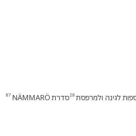
87
28
פות לגינה ולמרפסת
סדרת NÄMMARÖ