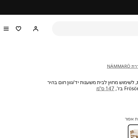
היי! התחברו או הירש
מוצרים מו
NÄMMA
 לשימוש מחוץ לבית משענות יד/גוון חום בהיר
F בז',
147 ס"מ
חיר ₪ 1520
ת אפור