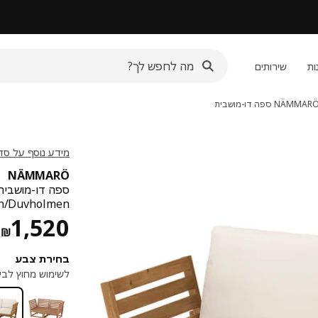
ות
שירותים
NÄMMAR
ספה דו-מושבית
מידע נוסף על סדרת RÖ
NÄMMARÖ
ספה דו-מושבית,
rösön/Duvholmen
מ
1,520
₪
בחירת צבע
לשימוש מחוץ לבי