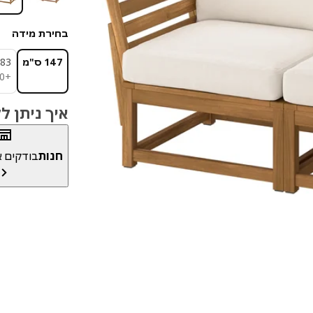
בחירת מידה
147 ס"מ
183 ס"
0
+
איך ניתן 
חנות
בודקים את