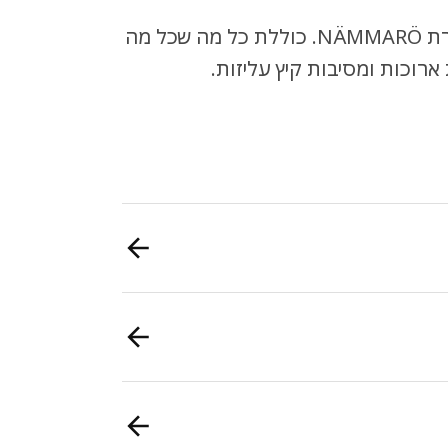
צרו תחושה ביתית ונוחה במרפסת או בגינה בעזרת סדרת NÄMMARÖ. כוללת כל מה שכל מה
ארוכות ומסיבות קיץ עליזות.