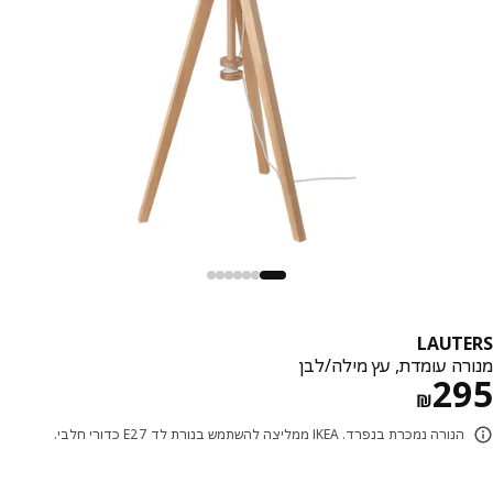
LAUT
רה עומדת, עץ מילה/לבן
מחיר ₪ 295
2
₪
הנורה נמכרת בנפרד. IKEA ממליצה להשתמש בנורת לד E27 כדורי חלבי.