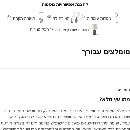
להצגת אפשרויות נוספות
84
48
44
מנורות עומדות
תאורת לד
תאורת תקרה
70
הכל מנורות
מנורות שולחן ואווירה
מלצים עבורך
רים
 עץ מלא?
מלא הוא אחד החומרים האהובים עלינו והוא חלק מהמורשת הסקנדינבית
. זהו גם חומר על-זמני בעל שימושים רבים. ללא קשר לסוג העץ, הוא
, יפיפה וניתן לחידוש. אנו פועלים להשתמש בחומר גלם זה בצורה מודעת
כונית ככל האפשר, ומשקיעים במתקנים ובלוגיסטיקה כדי שנוכל להשתמש