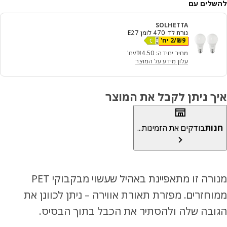
לים עם
SOLHETTA
נורת לד 470 לומן E27
מחיר ₪ 9/2 יח'
9
₪
/2 יח'
מחיר יחידה: ‭4.50‬₪/יח'
עלון מידע על המוצר
ך ניתן לקבל את המוצר
ות
בודקים את הזמינות...
מנורה זו מתאפיינת באהיל שעשוי מבקבוקי PET
חזרים. מפזרת תאורת אווירה – ניתן לכוונן את
ובה שלה ולהסתיר את הכבל בתוך הבסיס.