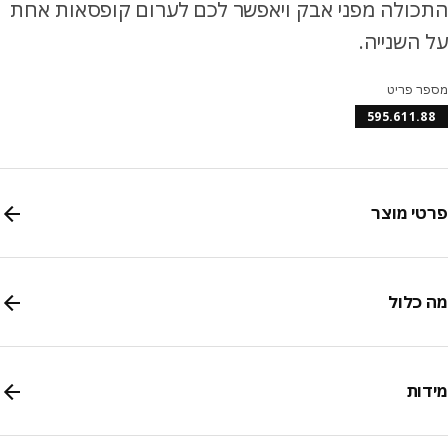
ולה מפני אבק ויאפשר לכם לערום קופסאות אחת
השנייה.
ר פריט
595.611.
י מוצר
כלול
ות