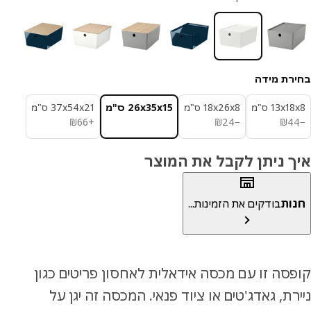
רת מידה
‎13x ס"מ‏
‎18x26x8 ס"מ‏
‎26x35x15 ס"מ‏
‎37x54x21 ס"מ‏
₪ 66
₪ 24
₪ 44
₪
66
+
₪
24
−
₪
4
ך ניתן לקבל את המוצר
ות
בודקים את הזמינות...
סה זו עם מכסה אידאלית לאחסון פריטים כגון
רת, גאדג'טים או ציוד פנאי. המכסה זה יגן על