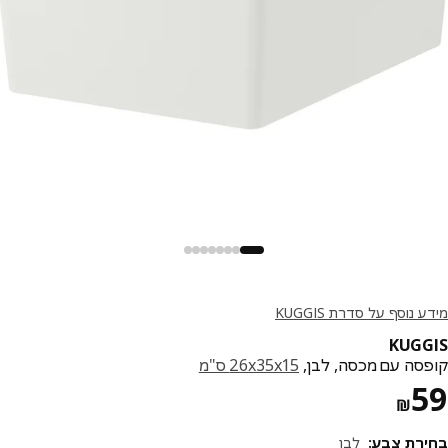
 נוסף על סדרת KUGGIS
KUG
סה עם מכסה, לבן,
‎26x35x15 ס"מ‏
מחיר ₪ 59
₪
רת צבע
:
לבן