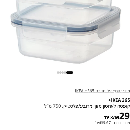
נוסף על סדרת IKEA +365
IKEA 3
סה לאחסון מזון, מרובע/פלסטיק,
750 מ"ל
מחיר ₪ 29/3 יח'
₪
/3 יח'
חידה: 9.67₪/יח'