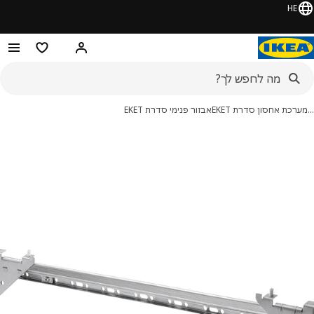
HE
היי! התחברו או הירשמו
מוצרים מועדפ
כת אחסון סדרת EKET
אבזור פנימי סדרת EKET
מונות