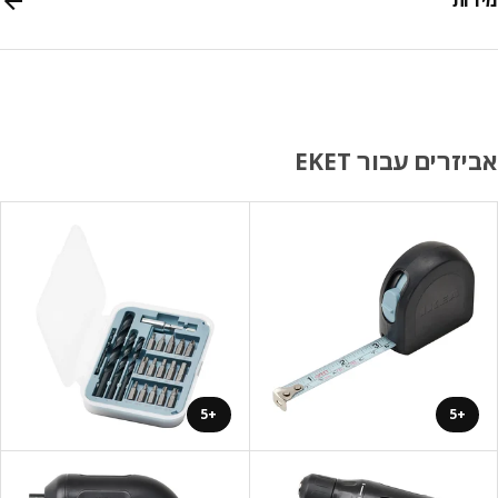
ות
זרים עבור EKET
+5
+5