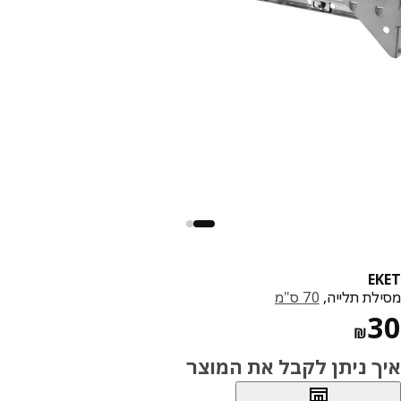
E
לת תלייה,
70 ס"מ
מחיר ₪ 30
₪
ך ניתן לקבל את המוצר