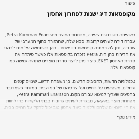
פור
קופסאות דיג ישנות לפתרון אחסון
כשהייתה סטודנטית צעירה, מפתחת המוצר Petra Kammari Enarsson,
רה דירה לעיתים קרובות. סבא שלה, שהתגורר בחוף המערבי של
דיה, נתן לה במתנה קופסאות דיג ישנות - בהן השתמשה על מנת לרהט
את הדירות בהן חיה. Petra נזכרה בקופסאות אלו כאשר פיתחה את
סדרת האחסון EKET. כיצד ניתן לייצר סדרת מוצרים שתהיה גמישה כמו
פסאות אלו?
נולוגיות חדשות, תחביבים חדשים, בן משפחה חדש... שינויים קטנים
דולים, משפיעים על החיים ועל צרכיהם של בני הבית. במיוחד כשמדובר
בחפצים שצריך למצוא עבורם מקום. Petra Kammari Enarsson,
תחת מוצר באיקאה, מבקרת לעיתים קרובות בבתי הלקוחות כדי לחוות
 חיי היום-יום שלהם וללמוד כיצד אחסון טוב יכול להקל על החיים בבית.
ביקרה בקופנהגן, היא פגשה משפחה שמידי שבועיים מארחת בסוף
דע נוסף
בוע את ביתו של אחד מההורים. "אין לה חדר משלה, אך המשפחה
אה לכך פתרון - מיטת גלריה בסלון ושידה בה היא מאחסנת את חפציה
האישיים." Petra חושבת שזו דוגמא טובה לכך שיותר ויותר אנשים