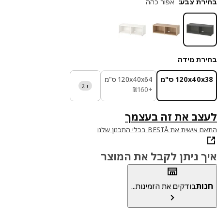
רת צבע
:
אפור כהה
רת מידה
‎120x40 ס"מ‏
‎120x40x64 ס"מ‏
+2
₪ 160
₪
160
+
צב את זה בעצמך
ית את BESTÅ בכלי התכנון שלנו
ך ניתן לקבל את המוצר
ות
בודקים את הזמינות...