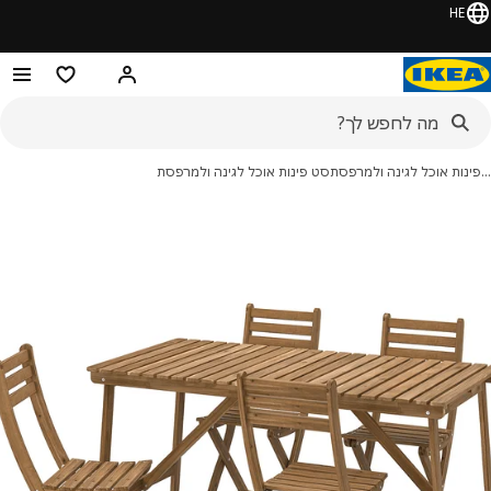
HE
היי! התחברו או הירשמו
מוצרים מועדפ
נות אוכל לגינה ולמרפסת
סט פינות אוכל לגינה ולמרפסת
מונות