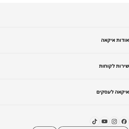
טר
ות איקאה
ות לקוחות
אה לעסקים