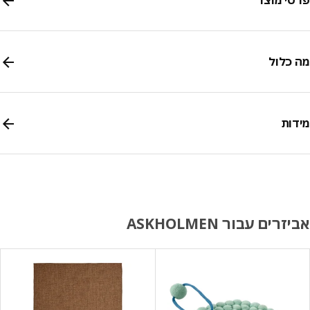
י מוצר
כלול
ות
רים עבור ASKHOLMEN