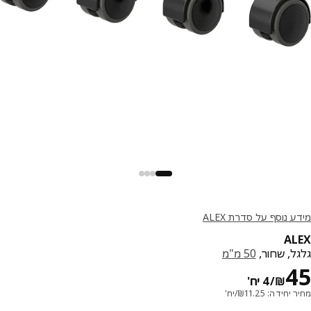
 נוסף על סדרת ALEX
A
ל, שחור,
50 מ"מ
מחיר ₪ 45/4 יח'
₪
/4 יח'
חידה: 11.25₪/יח'