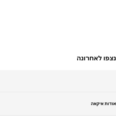
פו לאחרונה
טר
ות איקאה