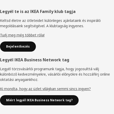
Élőláb
Legyél te is az IKEA Family klub tagja
Keltsd életre az ötleteidet különleges ajánlataink és inspiráló
megoldásaink segítségével. A klubtagság ingyenes.
Tudj meg még többet róla!
Bejelentkezés
Legyél IKEA Business Network tag
Legyél törzsvásárlói programunk tagja, hogy jogosulttá válj
különböző kedvezményekre, vásárlói előnyökre és hozzáférj online
oktatási anyagainkhoz.
Ki mondta, hogy az üzlet világban semmi sincs ingyen?
Miért legyél IKEA Business Network tag?