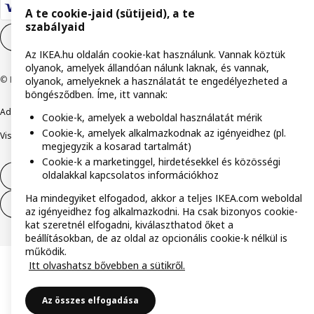
A te cookie-jaid (sütijeid), a te
szabályaid
Cookie-beállítások
HU
Az IKEA.hu oldalán cookie-kat használunk. Vannak köztük
olyanok, amelyek állandóan nálunk laknak, és vannak,
© Inter IKEA Systems B.V. 1999-2026
olyanok, amelyeknek a használatát te engedélyezheted a
böngésződben. Íme, itt vannak:
Adatvédelmi nyilatkozat
Cookie szabályzat
Együtt a biztonságért
Cookie-k, amelyek a weboldal használatát mérik
Cookie-k, amelyek alkalmazkodnak az igényeidhez (pl.
Visszaélés bejelentés
Digitális akadálymentesítési nyilatkozat
megjegyzik a kosarad tartalmát)
Cookie-k a marketinggel, hirdetésekkel és közösségi
oldalakkal kapcsolatos információkhoz
Elállás a szerződéstől
Ha mindegyiket elfogadod, akkor a teljes IKEA.com weboldal
Elállás a szerződéstől (szolgáltatások)
az igényeidhez fog alkalmazkodni. Ha csak bizonyos cookie-
kat szeretnél elfogadni, kiválaszthatod őket a
beállításokban, de az oldal az opcionális cookie-k nélkül is
működik.
Itt olvashatsz bővebben a sütikről.
Az összes elfogadása