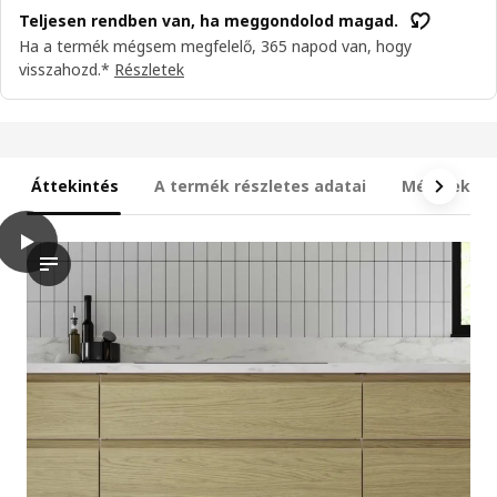
Teljesen rendben van, ha meggondolod magad.
Ha a termék mégsem megfelelő, 365 napod van, hogy
visszahozd.*
Részletek
Áttekintés
A termék részletes adatai
Méretek
play
VOXTORP Ajtó, tölgyfa hatású, 40x40 cm
A videó egy szekrényajtó bemutatóját mutatja be, konkrétan a