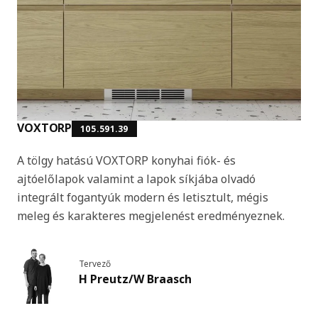
VOXTORP
105.591.39
A tölgy hatású VOXTORP konyhai fiók- és
ajtóelőlapok valamint a lapok síkjába olvadó
integrált fogantyúk modern és letisztult, mégis
meleg és karakteres megjelenést eredményeznek.
Tervező
H Preutz/W Braasch