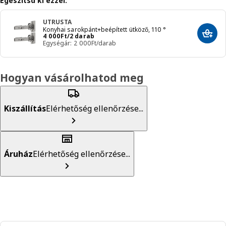
Egészítsd ki ezzel:
UTRUSTA
Konyhai sarokpánt+beépített ütköző, 110 °
Ár 4000Ft/2 darab
4 000
Ft
/2 darab
Hozzá
Egységár: 2 000Ft/darab
Hogyan vásárolhatod meg
Kiszállítás
Elérhetőség ellenőrzése...
Áruház
Elérhetőség ellenőrzése...