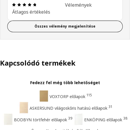
Értékelés: 4.7 / 5 csillagok. Összes vélemény: 36
Vélemények
Átlagos értékelés
Összes vélemény megjelenítése
Kapcsolódó termékek
Fedezz fel még több lehetőséget
115
VOXTORP előlapok
31
ASKERSUND világoskőris hatású előlapok
39
38
BODBYN törtfehér előlapok
ENKÖPING előlapok