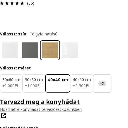
Értékelés: 4.7 / 5 csillagok. Összes vélemény: 36
(36)
Válassz: szín
:
Tölgyfa hatású
Válassz: méret
30x60 cm
30x80 cm
40x40 cm
40x60 cm
+9
1000Ft
1000Ft
2500Ft
+
1 000
Ft
+
1 000
Ft
+
2 500
Ft
Tervezd meg a konyhádat
Hozd létre konyhádat tervezőeszközünkben