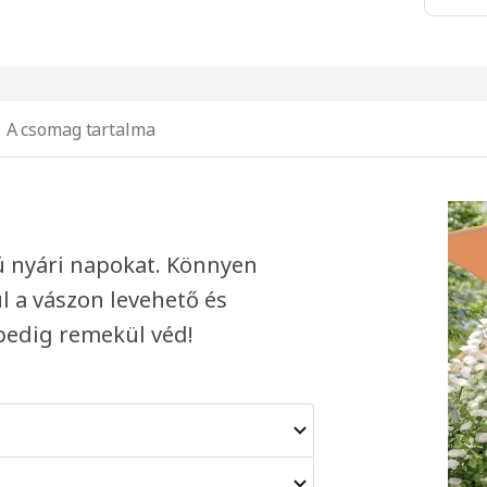
A csomag tartalma
ú nyári napokat. Könnyen
l a vászon levehető és
edig remekül véd!