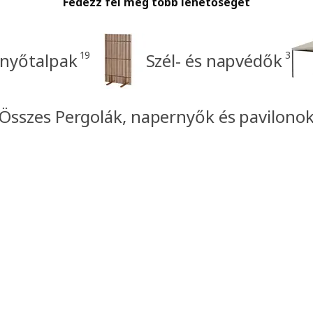
Fedezz fel még több lehetőséget
19
3
nyőtalpak
Szél- és napvédők
Összes Pergolák, napernyők és pavilono