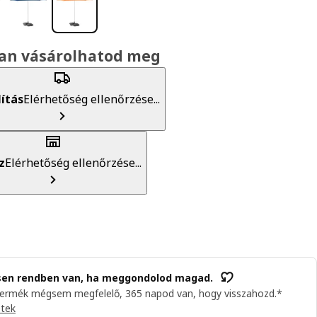
an vásárolhatod meg
lítás
Elérhetőség ellenőrzése...
z
Elérhetőség ellenőrzése...
sen rendben van, ha meggondolod magad.
termék mégsem megfelelő, 365 napod van, hogy visszahozd.*
etek