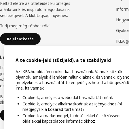
Keltsd életre az ötleteidet különleges
Inform
ajánlataink és inspiráló megoldásaink
segítségével. A klubtagság ingyenes.
Hogyan
Tudj meg még többet róla!
Gyakor
Bejelentkezés
IKEA g
Bútoro
Legyél IKEA Business Network tag
A te cookie-jaid (sütijeid), a te szabályaid
Termék
Legyél törzsvásárlói programunk tagja, hogy
Az IKEA.hu oldalán cookie-kat használunk. Vannak köztük
Elállás
jogosulttá válj különböző kedvezményekre,
olyanok, amelyek állandóan nálunk laknak, és vannak, olyano
vásárlói előnyökre és hozzáférj online
amelyeknek a használatát te engedélyezheted a böngésződ
Áruház
oktatási anyagainkhoz.
Íme, itt vannak:
Termék
Ki mondta, hogy az üzlet világban semmi
Cookie-k, amelyek a weboldal használatát mérik
sincs ingyen?
Cookie-k, amelyek alkalmazkodnak az igényeidhez (pl.
IKEA F
megjegyzik a kosarad tartalmát)
Miért legyél IKEA Business Network
Cookie-k a marketinggel, hirdetésekkel és közösségi
IKEA f
tag?
oldalakkal kapcsolatos információkhoz