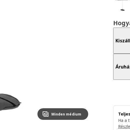
Hogy
Kiszál
Áruhá
Telje
Minden médium
Ha a 
Részl