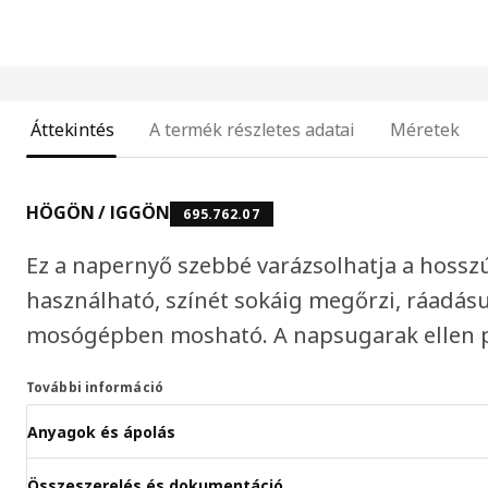
Áttekintés
A termék részletes adatai
Méretek
HÖGÖN / IGGÖN
695.762.07
Ez a napernyő szebbé varázsolhatja a hossz
használható, színét sokáig megőrzi, ráadásu
mosógépben mosható. A napsugarak ellen p
További információ
Anyagok és ápolás
Összeszerelés és dokumentáció