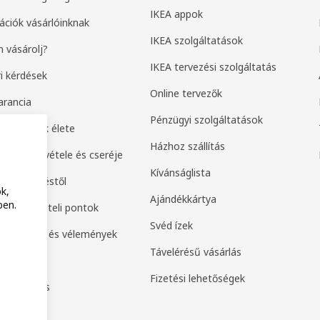
IKEA appok
ációk vásárlóinknak
IKEA szolgáltatások
 vásárolj?
IKEA tervezési szolgáltatás
i kérdések
Online tervezők
arancia
Pénzügyi szolgáltatások
k második élete
Házhoz szállítás
ek visszavétele és cseréje
Kívánságlista
 a szerződéstől
k,
Ajándékkártya
ben.
ak és átvételi pontok
Svéd ízek
értékelés és vélemények
Távelérésű vásárlás
amily
Fizetési lehetőségek
or Business