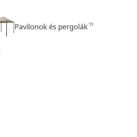
13
Pavilonok és pergolák
k