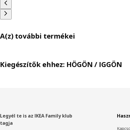
A(z) további termékei
Kiegészítők ehhez: HÖGÖN / IGGÖN
Élőláb
Legyél te is az IKEA Family klub
Hasz
tagja
Kapcso