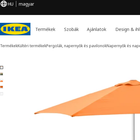
HU
magyar
Termékek
Szobák
Ajánlatok
Design & ihl
Termékek
Kültéri termékek
Pergolák, napernyők és pavilonok
Napernyők és nap
5 HÖGÖN / IGGÖN kép
k kihagyása