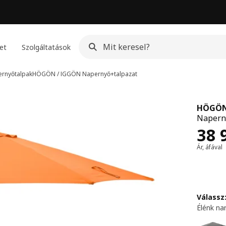
et
Szolgáltatások
ernyőtalpak
HÖGÖN / IGGÖN
Napernyő+talpazat
HÖGÖN
Naperny
Ár 
38 
Ár, áfával
Válassz:
Élénk na